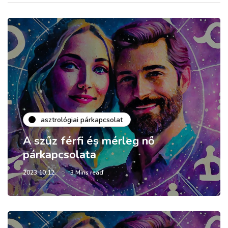
asztrológiai párkapcsolat
A szűz férfi és mérleg nő
párkapcsolata
2023.10.12.
3 Mins read