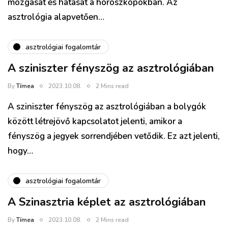
mozgását és hatását a horoszkópokban. Az
asztrológia alapvetően…
asztrológiai fogalomtár
A sziniszter fényszög az asztrológiában
By
Tímea
2023.10.08.
2 Mins read
A sziniszter fényszög az asztrológiában a bolygók
között létrejövő kapcsolatot jelenti, amikor a
fényszög a jegyek sorrendjében vetődik. Ez azt jelenti,
hogy…
asztrológiai fogalomtár
A Szinasztria képlet az asztrológiában
By
Tímea
2023.10.08.
2 Mins read