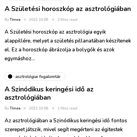
A Születési horoszkóp az asztrológiában
By
Tímea
2023.10.08.
2 Mins read
A Születési horoszkóp az asztrológia egyik
alappillére, melyet a születés pillanatában készítenek
el. Ez a horoszkóp ábrázolja a bolygók és azok
egymáshoz…
asztrológiai fogalomtár
A Szinódikus keringési idő az
asztrológiában
By
Tímea
2023.10.08.
1 Mins read
Az asztrológiában a Szinódikus keringési idő fontos
szerepet játszik, mivel segít megérteni az égitestek