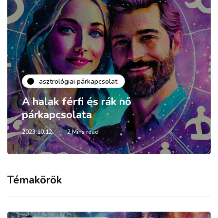
asztrológiai párkapcsolat
A halak férfi és rák nő
párkapcsolata
2023.10.12.
2 Mins read
Témakörök