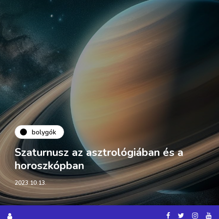
bolygók
A Jupiter az asztrológiában és a
horoszkópban
2023.10.12.