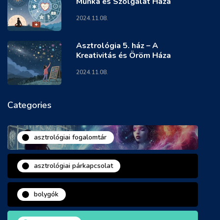
Munka és Szolgálat Háza
2024.11.08.
Asztrológia 5. ház – A
Kreativitás és Öröm Háza
2024.11.08.
Categories
asztrológiai fogalomtár
asztrológiai párkapcsolat
bolygók