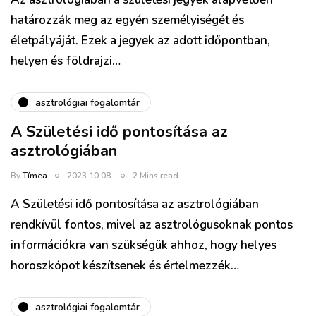
határozzák meg az egyén személyiségét és
életpályáját. Ezek a jegyek az adott időpontban,
helyen és földrajzi…
asztrológiai fogalomtár
A Születési idő pontosítása az
asztrológiában
By
Tímea
2023.10.08.
2 Mins read
A Születési idő pontosítása az asztrológiában
rendkívül fontos, mivel az asztrológusoknak pontos
információkra van szükségük ahhoz, hogy helyes
horoszkópot készítsenek és értelmezzék…
asztrológiai fogalomtár