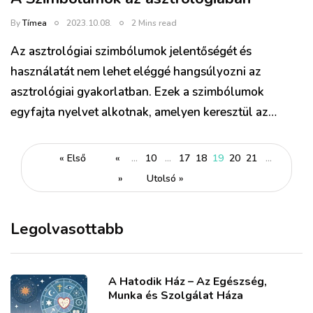
By
Tímea
2023.10.08.
2 Mins read
Az asztrológiai szimbólumok jelentőségét és
használatát nem lehet eléggé hangsúlyozni az
asztrológiai gyakorlatban. Ezek a szimbólumok
egyfajta nyelvet alkotnak, amelyen keresztül az…
« Első
«
...
10
...
17
18
19
20
21
...
»
Utolsó »
Legolvasottabb
A Hatodik Ház – Az Egészség,
Munka és Szolgálat Háza