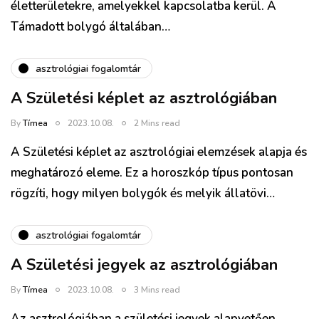
életterületekre, amelyekkel kapcsolatba kerül. A
Támadott bolygó általában…
asztrológiai fogalomtár
A Születési képlet az asztrológiában
By
Tímea
2023.10.08.
2 Mins read
A Születési képlet az asztrológiai elemzések alapja és
meghatározó eleme. Ez a horoszkóp típus pontosan
rögzíti, hogy milyen bolygók és melyik állatövi…
asztrológiai fogalomtár
A Születési jegyek az asztrológiában
By
Tímea
2023.10.08.
3 Mins read
Az asztrológiában a születési jegyek alapvetően