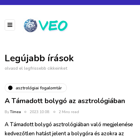
Legújabb írások
olvasd el legfrissebb cikkeinket
asztrológiai fogalomtár
A Támadott bolygó az asztrológiában
By
Tímea
2023.10.08.
2 Mins read
A Támadott bolygó asztrológiában való megjelenése
kedvezőtlen hatást jelent a bolygóra és azokra az