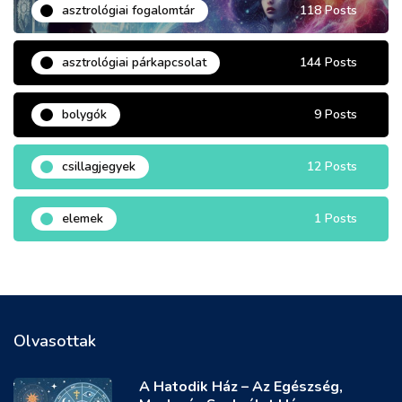
asztrológiai fogalomtár
118 Posts
asztrológiai párkapcsolat
144 Posts
bolygók
9 Posts
csillagjegyek
12 Posts
elemek
1 Posts
Olvasottak
A Hatodik Ház – Az Egészség,