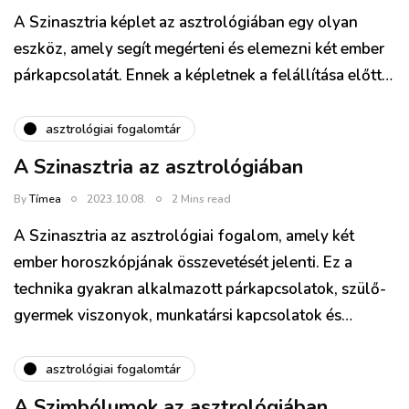
A Szinasztria képlet az asztrológiában egy olyan
eszköz, amely segít megérteni és elemezni két ember
párkapcsolatát. Ennek a képletnek a felállítása előtt…
asztrológiai fogalomtár
A Szinasztria az asztrológiában
By
Tímea
2023.10.08.
2 Mins read
A Szinasztria az asztrológiai fogalom, amely két
ember horoszkópjának összevetését jelenti. Ez a
technika gyakran alkalmazott párkapcsolatok, szülő-
gyermek viszonyok, munkatársi kapcsolatok és…
asztrológiai fogalomtár
A Szimbólumok az asztrológiában