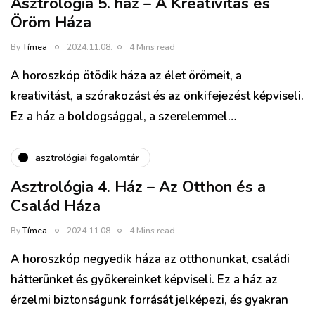
Asztrológia 5. ház – A Kreativitás és
Öröm Háza
By
Tímea
2024.11.08.
4 Mins read
A horoszkóp ötödik háza az élet örömeit, a
kreativitást, a szórakozást és az önkifejezést képviseli.
Ez a ház a boldogsággal, a szerelemmel…
asztrológiai fogalomtár
Asztrológia 4. Ház – Az Otthon és a
Család Háza
By
Tímea
2024.11.08.
4 Mins read
A horoszkóp negyedik háza az otthonunkat, családi
hátterünket és gyökereinket képviseli. Ez a ház az
érzelmi biztonságunk forrását jelképezi, és gyakran