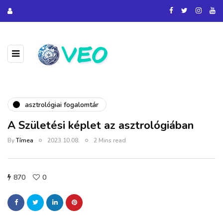
asztrológiai fogalomtár
A Születési képlet az asztrológiában
By
Tímea
2023.10.08.
2 Mins read
870
0