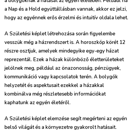
a bolygóknak a hatását az egyén életében. Például ha
a Nap és a Hold együttállásban vannak, akkor ez jelzi,
hogy az egyénnek erős érzelmi és intuitív oldala lehet.
A Születési képlet létrehozása során figyelembe
vesszük még a házrendszert is. A horoszkóp körét 12
részre osztjuk, amelyek mindegyike egy-egy házat
reprezentál. Ezek a házak különböző életterületeket
jelölnek meg, például az önazonosság, pénzügyek,
kommunikáció vagy kapcsolatok terén. A bolygók
helyzetét és aspektusait ezekkel a házakkal
kombinálva még részletesebb információkat
kaphatunk az egyén életéről.
A Születési képlet elemzése segít megérteni az egyén
belső világát és a környezetre gyakorolt hatásait.