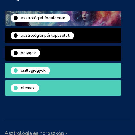
asztrológiai fogalomtár
asztrológiai párkapcsolat
bolygók
csillagjegyek
elemek
Asztrológia és horoszkóp -