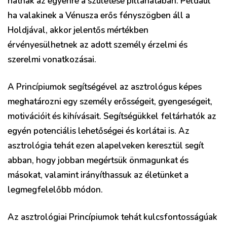
hatnak az egyénre a születése pillanatában. Például
ha valakinek a Vénusza erős fényszögben áll a
Holdjával, akkor jelentős mértékben
érvényesülhetnek az adott személy érzelmi és
szerelmi vonatkozásai.
A Princípiumok segítségével az asztrológus képes
meghatározni egy személy erősségeit, gyengeségeit,
motivációit és kihívásait. Segítségükkel feltárhatók az
egyén potenciális lehetőségei és korlátai is. Az
asztrológia tehát ezen alapelveken keresztül segít
abban, hogy jobban megértsük önmagunkat és
másokat, valamint irányíthassuk az életünket a
legmegfelelőbb módon.
Az asztrológiai Princípiumok tehát kulcsfontosságúak