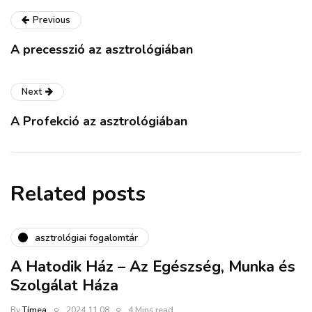
Previous
A precesszió az asztrológiában
Next
A Profekció az asztrológiában
Related posts
asztrológiai fogalomtár
A Hatodik Ház – Az Egészség, Munka és
Szolgálat Háza
By
Tímea
2024.11.08.
4 Mins read