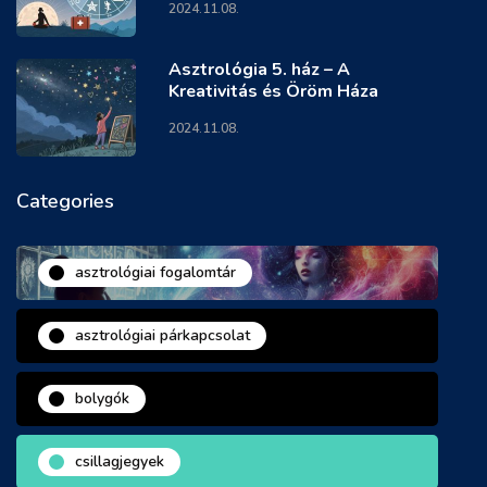
2024.11.08.
Asztrológia 5. ház – A
Kreativitás és Öröm Háza
2024.11.08.
Categories
asztrológiai fogalomtár
asztrológiai párkapcsolat
bolygók
csillagjegyek