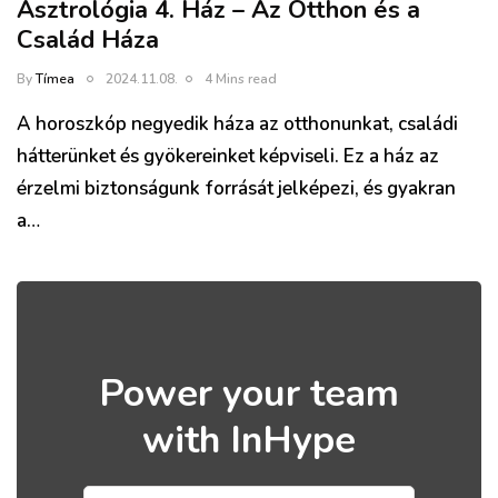
Asztrológia 4. Ház – Az Otthon és a
Család Háza
By
Tímea
2024.11.08.
4 Mins read
A horoszkóp negyedik háza az otthonunkat, családi
hátterünket és gyökereinket képviseli. Ez a ház az
érzelmi biztonságunk forrását jelképezi, és gyakran
a…
Power your team
with InHype