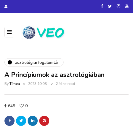
asztrológiai fogalomtár
A Princípiumok az asztrológiában
By
Tímea
2023.10.08.
2 Mins read
649
0