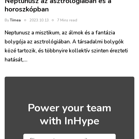
Neptunusz az asztrológiában és a
horoszkópban
By
Tímea
2023.10.13.
7 Mins read
Neptunusz a misztikum, az álmok és a fantázia
bolygója az asztrológiában. A társadalmi bolygók
közé tartozik, és többnyire kollektív szinten érezteti
hatását,…
Power your team
with InHype