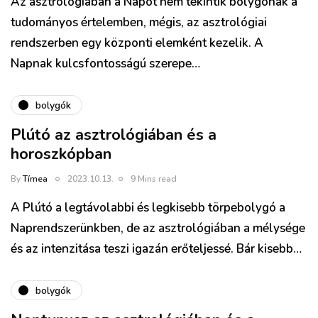
Az asztrológiában a Napot nem tekintik bolygónak a
tudományos értelemben, mégis, az asztrológiai
rendszerben egy központi elemként kezelik. A
Napnak kulcsfontosságú szerepe…
bolygók
Plútó az asztrológiában és a
horoszkópban
By
Tímea
2023.10.13.
9 Mins read
A Plútó a legtávolabbi és legkisebb törpebolygó a
Naprendszerünkben, de az asztrológiában a mélysége
és az intenzitása teszi igazán erőteljessé. Bár kisebb…
bolygók