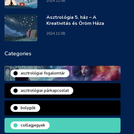
2024.11.08.
Asztrológia 5. ház – A
Kreativitás és Öröm Háza
2024.11.08.
Categories
asztrológiai fogalomtár
asztrológiai párkapcsolat
bolygók
csillagjegyek