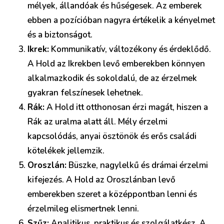
mélyek, állandóak és hűségesek. Az emberek
ebben a pozícióban nagyra értékelik a kényelmet
és a biztonságot.
Ikrek:
Kommunikatív, változékony és érdeklődő.
A Hold az Ikrekben levő emberekben könnyen
alkalmazkodik és sokoldalú, de az érzelmek
gyakran felszínesek lehetnek.
Rák:
A Hold itt otthonosan érzi magát, hiszen a
Rák az uralma alatt áll. Mély érzelmi
kapcsolódás, anyai ösztönök és erős családi
kötelékek jellemzik.
Oroszlán:
Büszke, nagylelkű és drámai érzelmi
kifejezés. A Hold az Oroszlánban levő
emberekben szeret a középpontban lenni és
érzelmileg elismertnek lenni.
Szűz:
Analitikus, praktikus és szolgálatkész. A