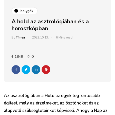
bolygók
A hold az asztrológiában és a
horoszkópban
By
Tímea
2023.10.13.
6 Mins read
1849
0
Az asztrológiában a Hold az egyik legfontosabb
égitest, mely az érzelmeket, az ösztönöket és az
alapvető szükségleteinket képviseli. Ahogy a Nap az