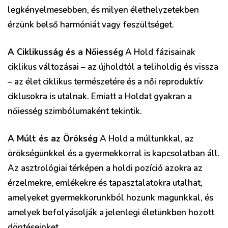
legkényelmesebben, és milyen élethelyzetekben
érzünk belső harmóniát vagy feszültséget.
A Ciklikusság és a Nőiesség
A Hold fázisainak
ciklikus változásai – az újholdtól a teliholdig és vissza
– az élet ciklikus természetére és a női reproduktív
ciklusokra is utalnak. Emiatt a Holdat gyakran a
nőiesség szimbólumaként tekintik.
A Múlt és az Örökség
A Hold a múltunkkal, az
örökségünkkel és a gyermekkorral is kapcsolatban áll.
Az asztrológiai térképen a holdi pozíció azokra az
érzelmekre, emlékekre és tapasztalatokra utalhat,
amelyeket gyermekkorunkból hozunk magunkkal, és
amelyek befolyásolják a jelenlegi életünkben hozott
döntéseinket.