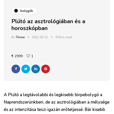
bolygók
Plútó az asztrológiában és a
horoszkópban
By
Tímea
2023.10.13.
9 Mins read
2999
1
A Plútó a legtávolabbi és legkisebb törpebolygó a
Naprendszerünkben, de az asztrológiában a mélysége
és az intenzitása teszi igazán erőteljessé. Bár kisebb