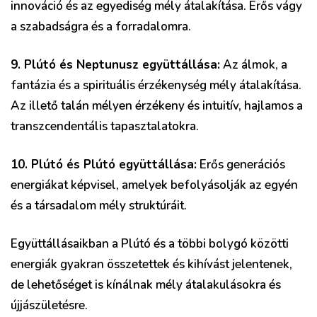
innováció és az egyediség mély átalakítása. Erős vágy
a szabadságra és a forradalomra.
9. Plútó és Neptunusz együttállása:
Az álmok, a
fantázia és a spirituális érzékenység mély átalakítása.
Az illető talán mélyen érzékeny és intuitív, hajlamos a
transzcendentális tapasztalatokra.
10. Plútó és Plútó együttállása:
Erős generációs
energiákat képvisel, amelyek befolyásolják az egyén
és a társadalom mély struktúráit.
Együttállásaikban a Plútó és a többi bolygó közötti
energiák gyakran összetettek és kihívást jelentenek,
de lehetőséget is kínálnak mély átalakulásokra és
újjászületésre.