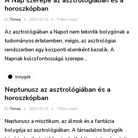
A Nap szerepe az asztrológiában és a
horoszkópban
By
Tímea
2023.10.13.
7 Mins read
Az asztrológiában a Napot nem tekintik bolygónak a
tudományos értelemben, mégis, az asztrológiai
rendszerben egy központi elemként kezelik. A
Napnak kulcsfontosságú szerepe…
bolygók
Neptunusz az asztrológiában és a
horoszkópban
By
Tímea
2023.10.13.
7 Mins read
Neptunusz a misztikum, az álmok és a fantázia
bolygója az asztrológiában. A társadalmi bolygók