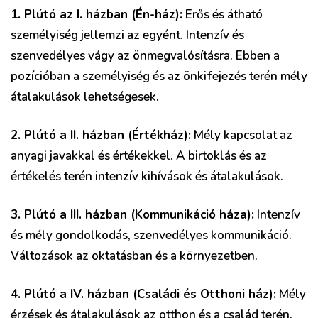
1. Plútó az I. házban (Én-ház):
Erős és átható
személyiség jellemzi az egyént. Intenzív és
szenvedélyes vágy az önmegvalósításra. Ebben a
pozícióban a személyiség és az önkifejezés terén mély
átalakulások lehetségesek.
2. Plútó a II. házban (Értékház):
Mély kapcsolat az
anyagi javakkal és értékekkel. A birtoklás és az
értékelés terén intenzív kihívások és átalakulások.
3. Plútó a III. házban (Kommunikáció háza):
Intenzív
és mély gondolkodás, szenvedélyes kommunikáció.
Változások az oktatásban és a környezetben.
4. Plútó a IV. házban (Családi és Otthoni ház):
Mély
érzések és átalakulások az otthon és a család terén.