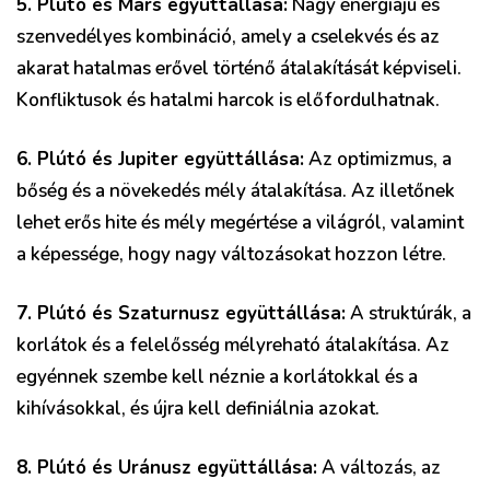
5. Plútó és Mars együttállása:
Nagy energiájú és
szenvedélyes kombináció, amely a cselekvés és az
akarat hatalmas erővel történő átalakítását képviseli.
Konfliktusok és hatalmi harcok is előfordulhatnak.
6. Plútó és Jupiter együttállása:
Az optimizmus, a
bőség és a növekedés mély átalakítása. Az illetőnek
lehet erős hite és mély megértése a világról, valamint
a képessége, hogy nagy változásokat hozzon létre.
7. Plútó és Szaturnusz együttállása:
A struktúrák, a
korlátok és a felelősség mélyreható átalakítása. Az
egyénnek szembe kell néznie a korlátokkal és a
kihívásokkal, és újra kell definiálnia azokat.
8. Plútó és Uránusz együttállása:
A változás, az