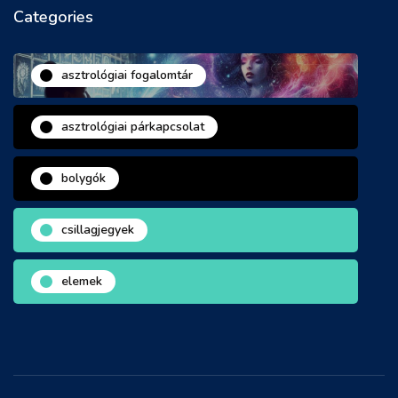
Categories
asztrológiai fogalomtár
asztrológiai párkapcsolat
bolygók
csillagjegyek
elemek