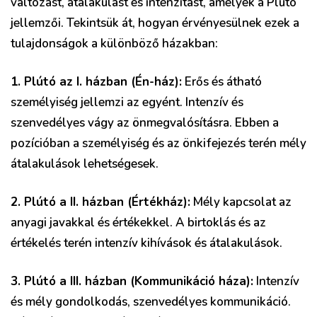
változást, átalakulást és intenzitást, amelyek a Plútó
jellemzői. Tekintsük át, hogyan érvényesülnek ezek a
tulajdonságok a különböző házakban:
1. Plútó az I. házban (Én-ház):
Erős és átható
személyiség jellemzi az egyént. Intenzív és
szenvedélyes vágy az önmegvalósításra. Ebben a
pozícióban a személyiség és az önkifejezés terén mély
átalakulások lehetségesek.
2. Plútó a II. házban (Értékház):
Mély kapcsolat az
anyagi javakkal és értékekkel. A birtoklás és az
értékelés terén intenzív kihívások és átalakulások.
3. Plútó a III. házban (Kommunikáció háza):
Intenzív
és mély gondolkodás, szenvedélyes kommunikáció.