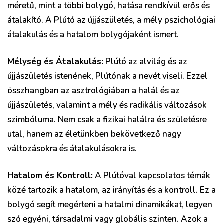
méretű, mint a többi bolygó, hatása rendkívül erős és
átalakító. A Plútó az újjászületés, a mély pszichológiai
átalakulás és a hatalom bolygójaként ismert.
Mélység és Átalakulás:
Plútó az alvilág és az
újjászületés istenének, Plútónak a nevét viseli. Ezzel
összhangban az asztrológiában a halál és az
újjászületés, valamint a mély és radikális változások
szimbóluma. Nem csak a fizikai halálra és születésre
utal, hanem az életünkben bekövetkező nagy
változásokra és átalakulásokra is.
Hatalom és Kontroll:
A Plútóval kapcsolatos témák
közé tartozik a hatalom, az irányítás és a kontroll. Ez a
bolygó segít megérteni a hatalmi dinamikákat, legyen
szó egyéni, társadalmi vagy globális szinten. Azok a