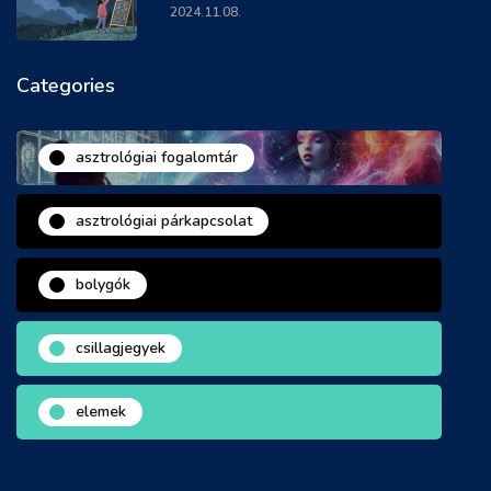
2024.11.08.
Categories
asztrológiai fogalomtár
asztrológiai párkapcsolat
bolygók
csillagjegyek
elemek