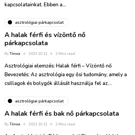
kapcsolatainkat. Ebben a…
asztrológiai párkapcsolat
A halak férfi és vízöntő nő
párkapcsolata
By
Tímea
2023.10.12.
2 Mins read
Asztrológiai elemzés: Halak férfi – Vízöntő nő
Bevezetés: Az asztrológia egy ősi tudomány, amely a
csillagok és bolygók állását használja fel az…
asztrológiai párkapcsolat
A halak férfi és bak nő párkapcsolata
By
Tímea
2023.10.12.
2 Mins read