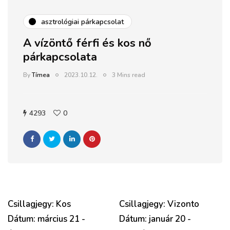
asztrológiai párkapcsolat
A vízöntő férfi és kos nő
párkapcsolata
By
Tímea
2023.10.12.
3 Mins read
4293
0
Csillagjegy: Kos
Csillagjegy: Vizonto
Dátum: március 21 -
Dátum: január 20 -