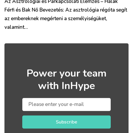
Az Asztrológiai és Párkapcsolati Elemzés – Halak
Férfi és Bak Nő Bevezetés: Az asztrológia régóta segít
az embereknek megérteni a személyiségüket,
valamint…
Power your team
with InHype
Subscribe