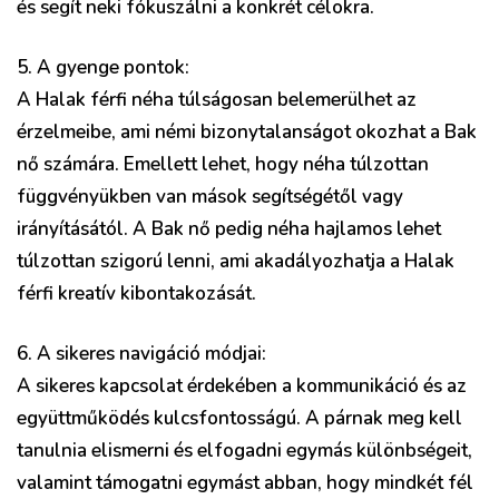
és segít neki fókuszálni a konkrét célokra.
5. A gyenge pontok:
A Halak férfi néha túlságosan belemerülhet az
érzelmeibe, ami némi bizonytalanságot okozhat a Bak
nő számára. Emellett lehet, hogy néha túlzottan
függvényükben van mások segítségétől vagy
irányításától. A Bak nő pedig néha hajlamos lehet
túlzottan szigorú lenni, ami akadályozhatja a Halak
férfi kreatív kibontakozását.
6. A sikeres navigáció módjai:
A sikeres kapcsolat érdekében a kommunikáció és az
együttműködés kulcsfontosságú. A párnak meg kell
tanulnia elismerni és elfogadni egymás különbségeit,
valamint támogatni egymást abban, hogy mindkét fél