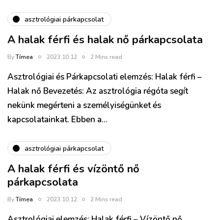
asztrológiai párkapcsolat
A halak férfi és halak nő párkapcsolata
By
Tímea
2023.10.12.
2 Mins read
Asztrológiai és Párkapcsolati elemzés: Halak férfi –
Halak nő Bevezetés: Az asztrológia régóta segít
nekünk megérteni a személyiségünket és
kapcsolatainkat. Ebben a…
asztrológiai párkapcsolat
A halak férfi és vízöntő nő
párkapcsolata
By
Tímea
2023.10.12.
2 Mins read
Asztrológiai elemzés: Halak férfi – Vízöntő nő