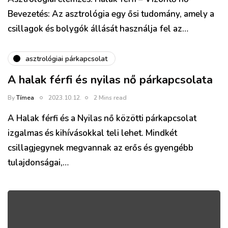
Bevezetés: Az asztrológia egy ősi tudomány, amely a
csillagok és bolygók állását használja fel az…
asztrológiai párkapcsolat
A halak férfi és nyilas nő párkapcsolata
By
Tímea
2023.10.12.
2 Mins read
A Halak férfi és a Nyilas nő közötti párkapcsolat
izgalmas és kihívásokkal teli lehet. Mindkét
csillagjegynek megvannak az erős és gyengébb
tulajdonságai,…