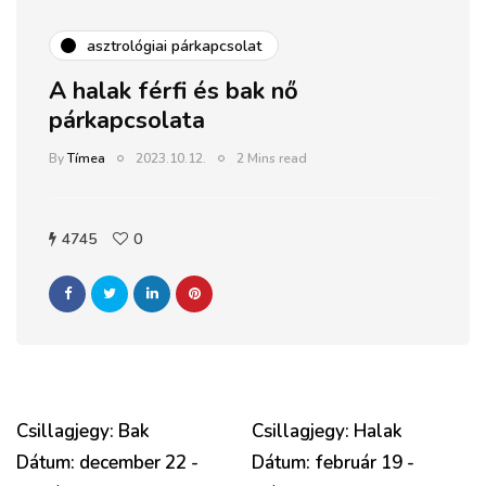
asztrológiai párkapcsolat
A halak férfi és bak nő
párkapcsolata
By
Tímea
2023.10.12.
2 Mins read
4745
0
Csillagjegy: Bak
Csillagjegy: Halak
Dátum: december 22 -
Dátum: február 19 -