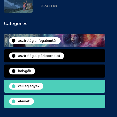
2024.11.08.
Categories
asztrológiai fogalomtár
asztrológiai párkapcsolat
bolygók
csillagjegyek
elemek