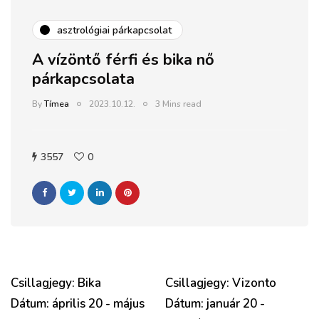
asztrológiai párkapcsolat
A vízöntő férfi és bika nő
párkapcsolata
By
Tímea
2023.10.12.
3 Mins read
3557
0
Csillagjegy: Bika
Csillagjegy: Vizonto
Dátum: április 20 - május
Dátum: január 20 -