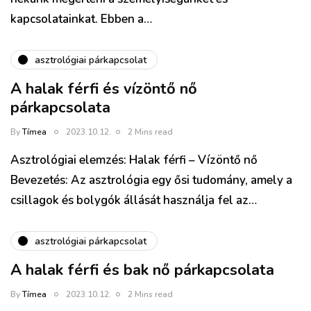
kapcsolatainkat. Ebben a…
asztrológiai párkapcsolat
A halak férfi és vízöntő nő
párkapcsolata
By
Tímea
2023.10.12.
2 Mins read
Asztrológiai elemzés: Halak férfi – Vízöntő nő
Bevezetés: Az asztrológia egy ősi tudomány, amely a
csillagok és bolygók állását használja fel az…
asztrológiai párkapcsolat
A halak férfi és bak nő párkapcsolata
By
Tímea
2023.10.12.
2 Mins read