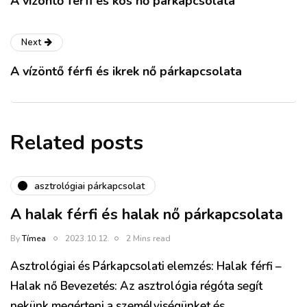
A vízöntő férfi és kos nő párkapcsolata
Next
A vízöntő férfi és ikrek nő párkapcsolata
Related posts
asztrológiai párkapcsolat
A halak férfi és halak nő párkapcsolata
By
Tímea
2023.10.12.
2 Mins read
Asztrológiai és Párkapcsolati elemzés: Halak férfi –
Halak nő Bevezetés: Az asztrológia régóta segít
nekünk megérteni a személyiségünket és