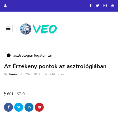
asztrológiai fogalomtár
Az Érzékeny pontok az asztrológiában
By
Tímea
2023.10.08.
2 Mins read
601
0