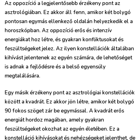
Az oppozíció a legjelentősebb érzékeny pont az
asztrológiában. Ez akkor áll fenn, amikor két bolygó
pontosan egymás ellenkező oldalán helyezkedik el a
horoszkópban. Az oppozíció erős és intenzív
energiákat hoz létre, és gyakran konfliktusokat és
feszültségeket jelez. Az ilyen konstellációk általában
kihívást jelentenek az egyén számára, de lehetőséget
is adnak a fejlődésre és a belső egyensúly
megtalálására.
Egy másik érzékeny pont az asztrológiai konstellációk
között a kvadrát. Ez akkor jön létre, amikor két bolygó
90 fokos szöget zár be egymással. A kvadrát erős
energiát hordoz magában, amely gyakran
feszültségeket okozhat az egyén életében. Ez a
konstelláció kihívásokat és nehézségeket jelenthet, de