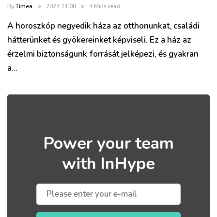
By
Tímea
2024.11.08.
4 Mins read
A horoszkóp negyedik háza az otthonunkat, családi
hátterünket és gyökereinket képviseli. Ez a ház az
érzelmi biztonságunk forrását jelképezi, és gyakran
a…
Power your team
with InHype