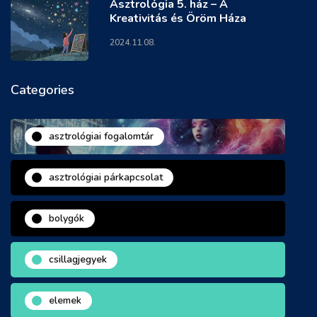
Asztrológia 5. ház – A
Kreativitás és Öröm Háza
2024.11.08.
Categories
asztrológiai fogalomtár
asztrológiai párkapcsolat
bolygók
csillagjegyek
elemek