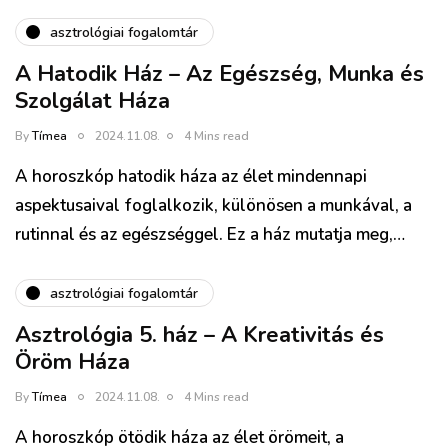
asztrológiai fogalomtár
A Hatodik Ház – Az Egészség, Munka és
Szolgálat Háza
By
Tímea
2024.11.08.
4 Mins read
A horoszkóp hatodik háza az élet mindennapi
aspektusaival foglalkozik, különösen a munkával, a
rutinnal és az egészséggel. Ez a ház mutatja meg,…
asztrológiai fogalomtár
Asztrológia 5. ház – A Kreativitás és
Öröm Háza
By
Tímea
2024.11.08.
4 Mins read
A horoszkóp ötödik háza az élet örömeit, a