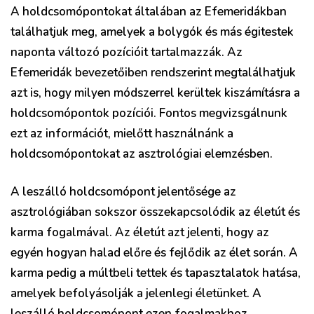
A holdcsomópontokat általában az Efemeridákban
találhatjuk meg, amelyek a bolygók és más égitestek
naponta változó pozícióit tartalmazzák. Az
Efemeridák bevezetőiben rendszerint megtalálhatjuk
azt is, hogy milyen módszerrel kerültek kiszámításra a
holdcsomópontok pozíciói. Fontos megvizsgálnunk
ezt az információt, mielőtt használnánk a
holdcsomópontokat az asztrológiai elemzésben.
A leszálló holdcsomópont jelentősége az
asztrológiában sokszor összekapcsolódik az életút és
karma fogalmával. Az életút azt jelenti, hogy az
egyén hogyan halad előre és fejlődik az élet során. A
karma pedig a múltbeli tettek és tapasztalatok hatása,
amelyek befolyásolják a jelenlegi életünket. A
leszálló holdcsomópont ezen fogalmakhoz