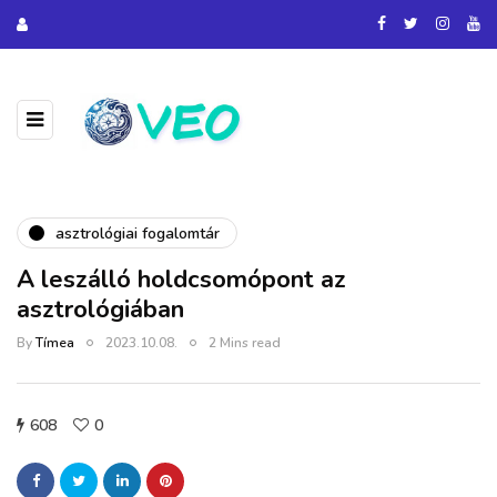
asztrológiai fogalomtár
A leszálló holdcsomópont az
asztrológiában
By
Tímea
2023.10.08.
2 Mins read
608
0