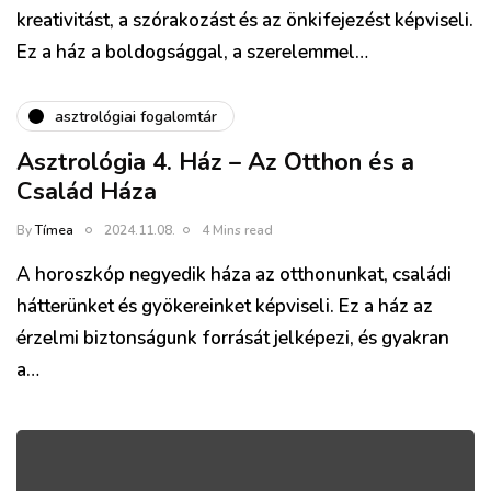
kreativitást, a szórakozást és az önkifejezést képviseli.
Ez a ház a boldogsággal, a szerelemmel…
asztrológiai fogalomtár
Asztrológia 4. Ház – Az Otthon és a
Család Háza
By
Tímea
2024.11.08.
4 Mins read
A horoszkóp negyedik háza az otthonunkat, családi
hátterünket és gyökereinket képviseli. Ez a ház az
érzelmi biztonságunk forrását jelképezi, és gyakran
a…