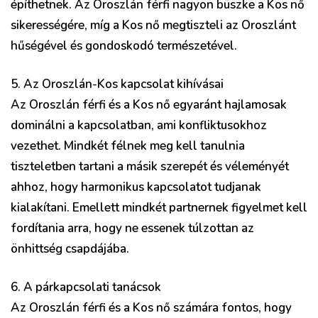
építhetnek. Az Oroszlán férfi nagyon büszke a Kos nő
sikerességére, míg a Kos nő megtiszteli az Oroszlánt
hűségével és gondoskodó természetével.
5. Az Oroszlán-Kos kapcsolat kihívásai
Az Oroszlán férfi és a Kos nő egyaránt hajlamosak
dominálni a kapcsolatban, ami konfliktusokhoz
vezethet. Mindkét félnek meg kell tanulnia
tiszteletben tartani a másik szerepét és véleményét
ahhoz, hogy harmonikus kapcsolatot tudjanak
kialakítani. Emellett mindkét partnernek figyelmet kell
fordítania arra, hogy ne essenek túlzottan az
önhittség csapdájába.
6. A párkapcsolati tanácsok
Az Oroszlán férfi és a Kos nő számára fontos, hogy