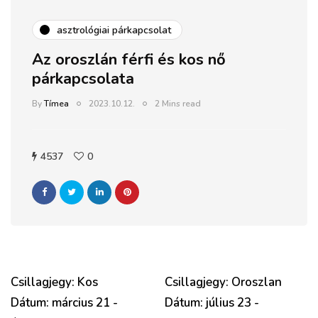
asztrológiai párkapcsolat
Az oroszlán férfi és kos nő
párkapcsolata
By
Tímea
2023.10.12.
2 Mins read
4537
0
Csillagjegy: Kos
Csillagjegy: Oroszlan
Dátum: március 21 -
Dátum: július 23 -