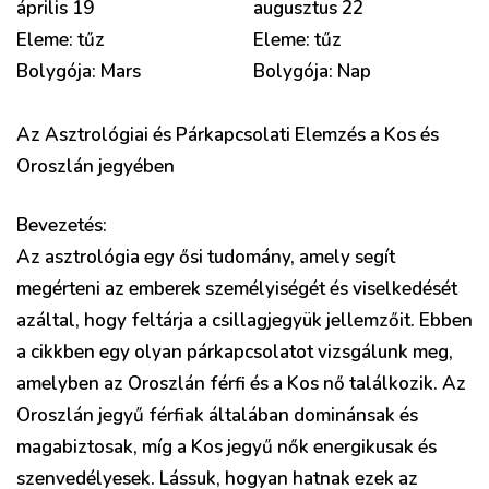
április 19
augusztus 22
Eleme: tűz
Eleme: tűz
Bolygója: Mars
Bolygója: Nap
Az Asztrológiai és Párkapcsolati Elemzés a Kos és
Oroszlán jegyében
Bevezetés:
Az asztrológia egy ősi tudomány, amely segít
megérteni az emberek személyiségét és viselkedését
azáltal, hogy feltárja a csillagjegyük jellemzőit. Ebben
a cikkben egy olyan párkapcsolatot vizsgálunk meg,
amelyben az Oroszlán férfi és a Kos nő találkozik. Az
Oroszlán jegyű férfiak általában dominánsak és
magabiztosak, míg a Kos jegyű nők energikusak és
szenvedélyesek. Lássuk, hogyan hatnak ezek az