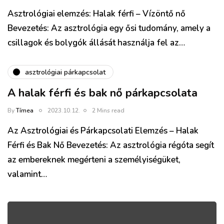
Asztrológiai elemzés: Halak férfi – Vízöntő nő
Bevezetés: Az asztrológia egy ősi tudomány, amely a
csillagok és bolygók állását használja fel az…
asztrológiai párkapcsolat
A halak férfi és bak nő párkapcsolata
By
Tímea
2023.10.12.
2 Mins read
Az Asztrológiai és Párkapcsolati Elemzés – Halak
Férfi és Bak Nő Bevezetés: Az asztrológia régóta segít
az embereknek megérteni a személyiségüket,
valamint…