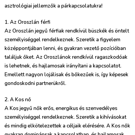
asztrológiai jellemzők a párkapcsolatukra!
1. Az Oroszlán férfi
Az Oroszlán jegyű férfiak rendkívül büszkék és öntelt
személyiséggel rendelkeznek. Szeretik a figyelem
középpontjában lenni, és gyakran vezető pozícióban
találjuk őket. Az Oroszlánok rendkívül ragaszkodóak
is lehetnek, és hajlamosak irányítani a kapcsolatot.
Emellett nagyon lojálisak és bőkezűek is, így képesek
gondoskodni partnerükről.
2. A Kos nő
A Kos jegyű nők erős, energikus és szenvedélyes
személyiséggel rendelkeznek. Szeretik a kihívásokat
és mindig elkötelezettek a céljaik elérésére. A Kos nők
gyakran dominánsak a kapcsolatban, és hajlamosak