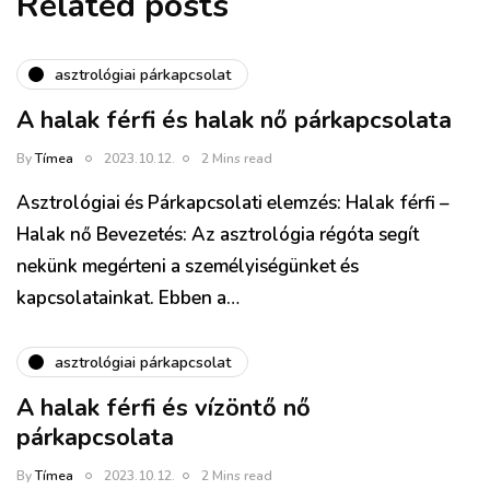
Related posts
asztrológiai párkapcsolat
A halak férfi és halak nő párkapcsolata
By
Tímea
2023.10.12.
2 Mins read
Asztrológiai és Párkapcsolati elemzés: Halak férfi –
Halak nő Bevezetés: Az asztrológia régóta segít
nekünk megérteni a személyiségünket és
kapcsolatainkat. Ebben a…
asztrológiai párkapcsolat
A halak férfi és vízöntő nő
párkapcsolata
By
Tímea
2023.10.12.
2 Mins read