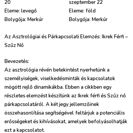
20
szeptember 22
Eleme: levegő
Eleme: föld
Bolygója: Merkúr
Bolygója: Merkúr
Az Asztrológiai és Párkapcsolati Elemzés: Ikrek Férfi –
Szűz Nő
Bevezetés:
Az asztrológia révén betekintést nyerhetünk a
személyiségek, viselkedésminták és kapcsolatok
mögött rejlő dinamikákba. Ebben a cikkben egy
részletes elemzést készítünk az Ikrek férfi és Szűz nő
párkapcsolatáról. A két jegy jellemzőinek
összehasonlítása segítségével feltárjuk a potenciális
erősségeket és kihívásokat, amelyek befolyásolhatják
ezt a kapcsolatot.