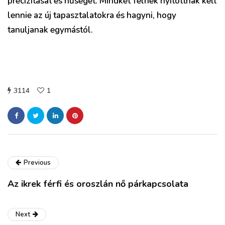
precizitását és hűségét. Mindkét félnek nyitottnak kell
lennie az új tapasztalatokra és hagyni, hogy
tanuljanak egymástól.
3114
1
Previous
Az ikrek férfi és oroszlán nő párkapcsolata
Next