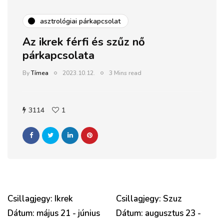
asztrológiai párkapcsolat
Az ikrek férfi és szűz nő
párkapcsolata
By
Tímea
2023.10.12.
3 Mins read
3114
1
Csillagjegy: Ikrek
Csillagjegy: Szuz
Dátum: május 21 - június
Dátum: augusztus 23 -