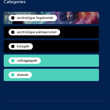
Categories
asztrológiai fogalomtár
asztrológiai párkapcsolat
bolygók
csillagjegyek
elemek