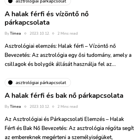
asztrológiai párkapcsolat
A halak férfi és vízöntő nő
párkapcsolata
By
Tímea
2023.10.12.
2 Mins read
Asztrológiai elemzés: Halak férfi – Vízöntő nő
Bevezetés: Az asztrológia egy ősi tudomány, amely a
csillagok és bolygók állását használja fel az…
asztrológiai párkapcsolat
A halak férfi és bak nő párkapcsolata
By
Tímea
2023.10.12.
2 Mins read
Az Asztrológiai és Párkapcsolati Elemzés – Halak
Férfi és Bak Nő Bevezetés: Az asztrológia régóta segít
az embereknek megérteni a személyiségüket,