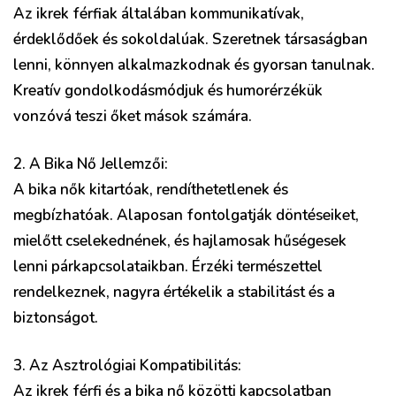
Az ikrek férfiak általában kommunikatívak,
érdeklődőek és sokoldalúak. Szeretnek társaságban
lenni, könnyen alkalmazkodnak és gyorsan tanulnak.
Kreatív gondolkodásmódjuk és humorérzékük
vonzóvá teszi őket mások számára.
2. A Bika Nő Jellemzői:
A bika nők kitartóak, rendíthetetlenek és
megbízhatóak. Alaposan fontolgatják döntéseiket,
mielőtt cselekednének, és hajlamosak hűségesek
lenni párkapcsolataikban. Érzéki természettel
rendelkeznek, nagyra értékelik a stabilitást és a
biztonságot.
3. Az Asztrológiai Kompatibilitás:
Az ikrek férfi és a bika nő közötti kapcsolatban