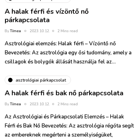
A halak férfi és vízöntő nő
párkapcsolata
By
Tímea
2023.10.12.
2 Mins read
Asztrológiai elemzés: Halak férfi – Vízöntő nő
Bevezetés: Az asztrológia egy ősi tudomány, amely a
csillagok és bolygók állását használja fel az…
asztrológiai párkapcsolat
A halak férfi és bak nő párkapcsolata
By
Tímea
2023.10.12.
2 Mins read
Az Asztrológiai és Párkapcsolati Elemzés – Halak
Férfi és Bak Nő Bevezetés: Az asztrológia régóta segít
az embereknek megérteni a személyiségüket,