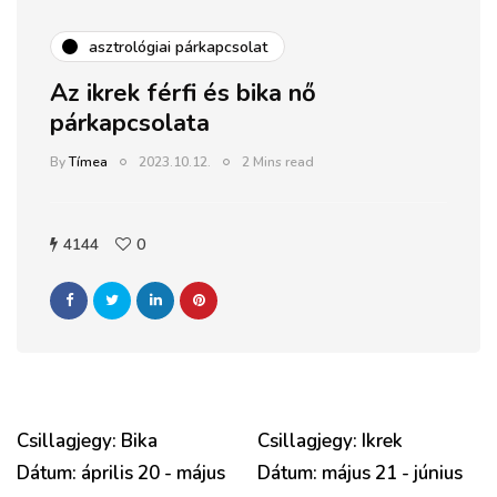
asztrológiai párkapcsolat
Az ikrek férfi és bika nő
párkapcsolata
By
Tímea
2023.10.12.
2 Mins read
4144
0
Csillagjegy: Bika
Csillagjegy: Ikrek
Dátum: április 20 - május
Dátum: május 21 - június