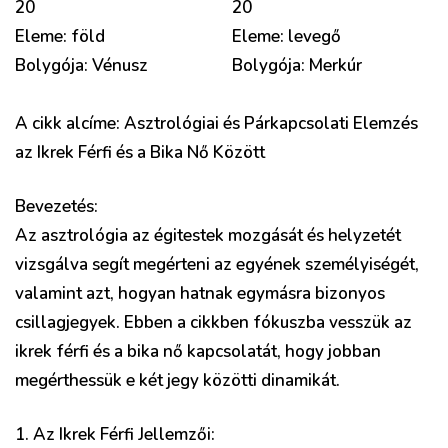
20
20
Eleme: föld
Eleme: levegő
Bolygója: Vénusz
Bolygója: Merkúr
A cikk alcíme: Asztrológiai és Párkapcsolati Elemzés
az Ikrek Férfi és a Bika Nő Között
Bevezetés:
Az asztrológia az égitestek mozgását és helyzetét
vizsgálva segít megérteni az egyének személyiségét,
valamint azt, hogyan hatnak egymásra bizonyos
csillagjegyek. Ebben a cikkben fókuszba vesszük az
ikrek férfi és a bika nő kapcsolatát, hogy jobban
megérthessük e két jegy közötti dinamikát.
1. Az Ikrek Férfi Jellemzői: