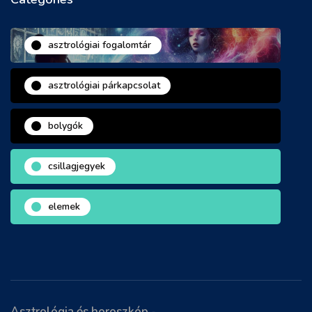
asztrológiai fogalomtár
asztrológiai párkapcsolat
bolygók
csillagjegyek
elemek
Asztrológia és horoszkóp -