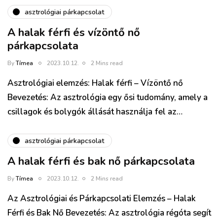
asztrológiai párkapcsolat
A halak férfi és vízöntő nő
párkapcsolata
By
Tímea
2023.10.12.
2 Mins read
Asztrológiai elemzés: Halak férfi – Vízöntő nő
Bevezetés: Az asztrológia egy ősi tudomány, amely a
csillagok és bolygók állását használja fel az…
asztrológiai párkapcsolat
A halak férfi és bak nő párkapcsolata
By
Tímea
2023.10.12.
2 Mins read
Az Asztrológiai és Párkapcsolati Elemzés – Halak
Férfi és Bak Nő Bevezetés: Az asztrológia régóta segít