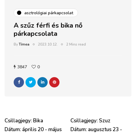
asztrológiai párkapcsolat
A szűz férfi és bika nő
párkapcsolata
By
Tímea
2023.10.12.
2 Mins read
3847
0
Csillagjegy: Bika
Csillagjegy: Szuz
Dátum: április 20 - május
Dátum: augusztus 23 -