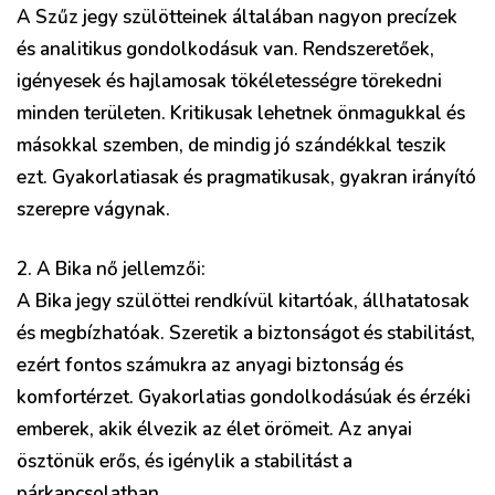
A Szűz jegy szülötteinek általában nagyon precízek
és analitikus gondolkodásuk van. Rendszeretőek,
igényesek és hajlamosak tökéletességre törekedni
minden területen. Kritikusak lehetnek önmagukkal és
másokkal szemben, de mindig jó szándékkal teszik
ezt. Gyakorlatiasak és pragmatikusak, gyakran irányító
szerepre vágynak.
2. A Bika nő jellemzői:
A Bika jegy szülöttei rendkívül kitartóak, állhatatosak
és megbízhatóak. Szeretik a biztonságot és stabilitást,
ezért fontos számukra az anyagi biztonság és
komfortérzet. Gyakorlatias gondolkodásúak és érzéki
emberek, akik élvezik az élet örömeit. Az anyai
ösztönük erős, és igénylik a stabilitást a
párkapcsolatban.