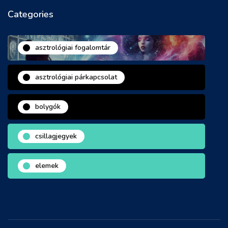
Categories
asztrológiai fogalomtár
asztrológiai párkapcsolat
bolygók
csillagjegyek
elemek