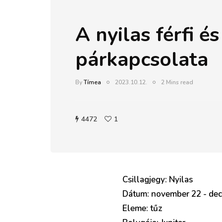
A nyilas férfi és
párkapcsolata
By
Tímea
2023.10.12.
2 Mins read
4472
1
Csillagjegy: Nyilas
Dátum: november 22 - de
Eleme: tűz