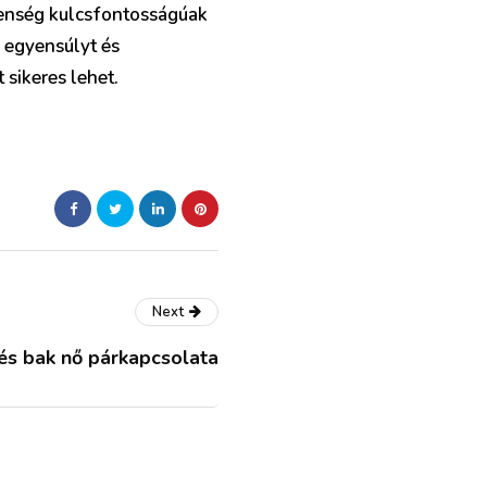
lenség kulcsfontosságúak
z egyensúlyt és
 sikeres lehet.
Next
i és bak nő párkapcsolata