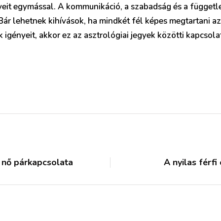
yeit egymással. A kommunikáció, a szabadság és a függet
 Bár lehetnek kihívások, ha mindkét fél képes megtartani a
k igényeit, akkor ez az asztrológiai jegyek közötti kapcsolat
ó nő párkapcsolata
A nyilas férf