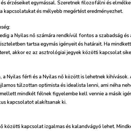
és érzéseiket egymással. Szeretnek filozofálni és elmélke
ti a kapcsolatukat és mélyebb megértést eredményezhet.
nség:
pedig a Nyilas nő számára rendkívül fontos a szabadság és 
tiszteletben tartsa egymás igényeit és határait. Ha mindke
ret, akkor ez az asztrológiai jegyek közötti kapcsolat sike
a Nyilas férfi és a Nyilas nő között is lehetnek kihívások. 
ajlamos túlzottan optimista és idealista lenni, ami néha n
ellett mindkét félnek figyelembe kell vennie a másik igén
s kapcsolatot alakítsanak ki.
 nő közötti kapcsolat izgalmas és kalandvágyó lehet. Mindkét