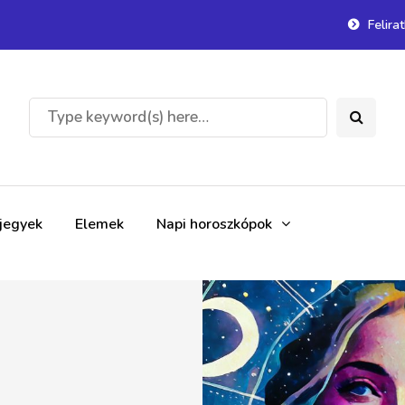
Felira
gjegyek
Elemek
Napi horoszkópok