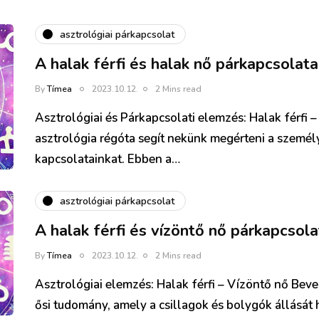
asztrológiai párkapcsolat
A halak férfi és halak nő párkapcsolata
By
Tímea
2023.10.12.
2 Mins read
Asztrológiai és Párkapcsolati elemzés: Halak férfi 
asztrológia régóta segít nekünk megérteni a személ
kapcsolatainkat. Ebben a…
asztrológiai párkapcsolat
A halak férfi és vízöntő nő párkapcsola
By
Tímea
2023.10.12.
2 Mins read
Asztrológiai elemzés: Halak férfi – Vízöntő nő Beve
ősi tudomány, amely a csillagok és bolygók állását 