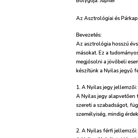
Bolygója: Jupiter
Az Asztrológiai és Párkapc
Bevezetés:
Az asztrológia hosszú év
másokat. Ez a tudományos 
megjósolni a jövőbeli ese
készítünk a Nyilas jegyű fé
1. A Nyilas jegy jellemzői:
A Nyilas jegy alapvetően 
szereti a szabadságot, füg
személyiség, mindig érdekl
2. A Nyilas férfi jellemzői: