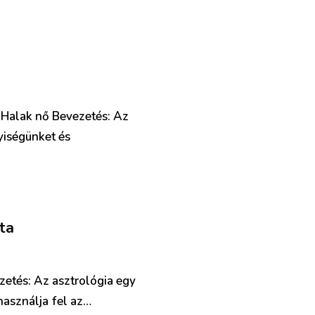
– Halak nő Bevezetés: Az
yiségünket és
ta
zetés: Az asztrológia egy
használja fel az…