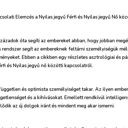
solati Elemzés a Nyilas jegyű Férfi és Nyilas jegyű Nő köz
századok óta segíti az embereket abban, hogy jobban megé
rendszer segít az embereknek feltárni személyiségük mély
ményeket. Ebben a cikkben egy részletes asztrológiai és p
rfi és Nyilas jegyű nő közötti kapcsolatról.
független és optimista személyiséget takar. Az ilyen emb
getlenséget és a kihívásokat. Emellett rendkívül intelligens
ődik az új dolgok iránt és mindent meg akar ismerni.