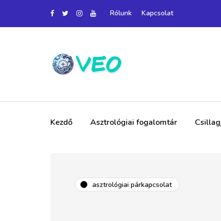
Rólunk
Kapcsolat
Kezdő
Asztrológiai fogalomtár
Csilla
asztrológiai párkapcsolat