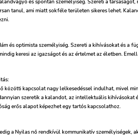
kalandvágyó és spontán személyiség. Szereti a társaságot, 
san tanul, ami miatt sokféle területen sikeres lehet. Kalan
ezni.
vidám és optimista személyiség. Szereti a kihívásokat és a 
 mindig keresi az igazságot és az értelmet az életben. Emelle
tás:
 nő közötti kapcsolat nagy lelkesedéssel indulhat, mivel m
annyian szeretik a kalandot, az intellektuális kihívásokat 
óság erős alapot képezhet egy tartós kapcsolathoz.
pedig a Nyilas nő rendkívül kommunikatív személyiségek, ak