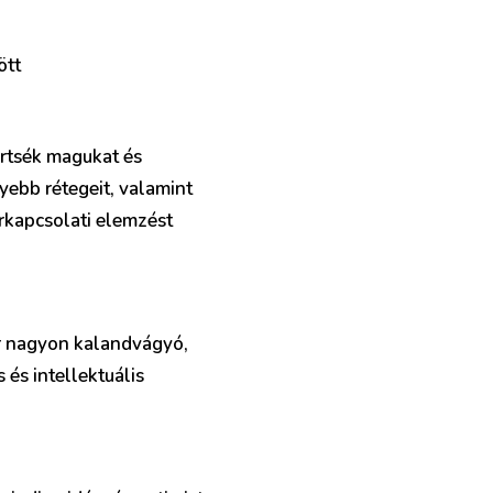
ött
rtsék magukat és
ebb rétegeit, valamint
árkapcsolati elemzést
er nagyon kalandvágyó,
 és intellektuális