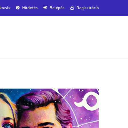
tkozás
Hirdetés
Belépés
Regisztráció