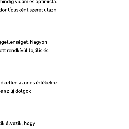
mindig vidám és optimista.
dor típusként szeret utazni
függetlenséget. Nagyon
tt rendkívül lojális és
indketten azonos értékekre
és az új dolgok
ik élvezik, hogy