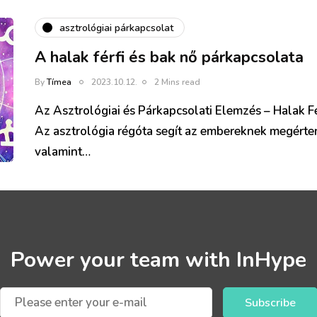
asztrológiai párkapcsolat
A halak férfi és bak nő párkapcsolata
By
Tímea
2023.10.12.
2 Mins read
Az Asztrológiai és Párkapcsolati Elemzés – Halak F
Az asztrológia régóta segít az embereknek megérten
valamint…
Power your team with InHype
Subscribe