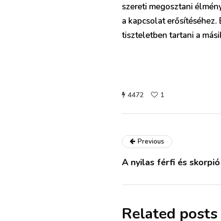
szereti megosztani élmén
a kapcsolat erősítéséhez.
tiszteletben tartani a mási
4472
1
Previous
A nyilas férfi és skorpi
Related posts