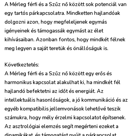
A Mérleg férfi és a Szűz nő között sok potenciál van
egy tartós párkapcsolatra. Mindketten hajlandóak
dolgozni azon, hogy megfeleljenek egymás
igényeinek és támogassák egymást az élet
kihívásaiban. Azonban fontos, hogy mindkét félnek
meg legyen a saját teretük és önállóságuk is.
Következtetés:
A Mérleg férfi és a Szűz nő között egy erős és
harmonikus kapcsolat alakulhat ki, ha mindkét fél
hajlandó befektetni az időt és energiát. Az
intellektuális hasonlóságok, a jó kommunikáció és az
egyéb kompatibilis jellemvonások lehetővé teszik
számukra, hogy mély érzelmi kapcsolatot építsenek.
Az asztrológiai elemzés segít megérteni ezeket a
dinamikákat, és támogatást nyújt a párkapcsolat