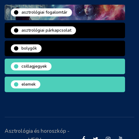
asztrológiai fogalomtár
asztrológiai párkapcsolat
bolygók
csillagjegyek
elemek
Asztrológia és horoszkóp -