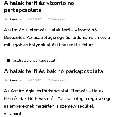
A halak férfi és vízöntő nő
párkapcsolata
By
Tímea
2023.10.12.
2 Mins read
Asztrológiai elemzés: Halak férfi – Vízöntő nő
Bevezetés: Az asztrológia egy ősi tudomány, amely a
csillagok és bolygók állását használja fel az…
asztrológiai párkapcsolat
A halak férfi és bak nő párkapcsolata
By
Tímea
2023.10.12.
2 Mins read
Az Asztrológiai és Párkapcsolati Elemzés – Halak
Férfi és Bak Nő Bevezetés: Az asztrológia régóta segít
az embereknek megérteni a személyiségüket,
valamint…