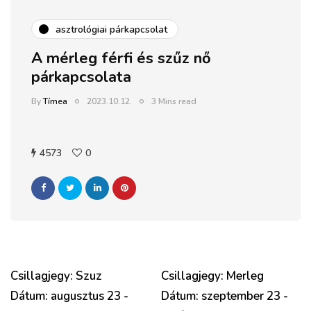
asztrológiai párkapcsolat
A mérleg férfi és szűz nő
párkapcsolata
By
Tímea
2023.10.12.
3 Mins read
4573
0
Csillagjegy: Szuz
Csillagjegy: Merleg
Dátum: augusztus 23 -
Dátum: szeptember 23 -