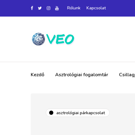
Rólunk
Kapcsolat
Kezdő
Asztrológiai fogalomtár
Csilla
asztrológiai párkapcsolat