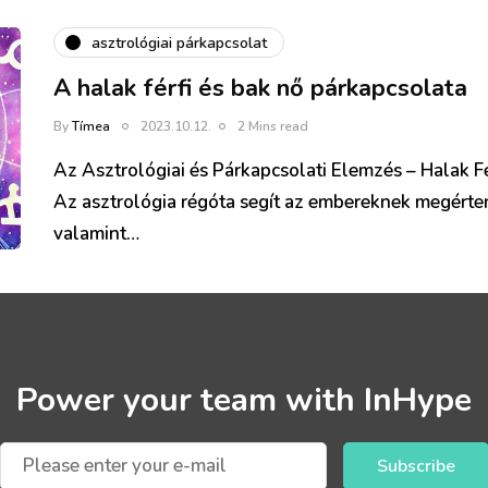
asztrológiai párkapcsolat
A halak férfi és bak nő párkapcsolata
By
Tímea
2023.10.12.
2 Mins read
Az Asztrológiai és Párkapcsolati Elemzés – Halak F
Az asztrológia régóta segít az embereknek megérten
valamint…
Power your team with InHype
Subscribe