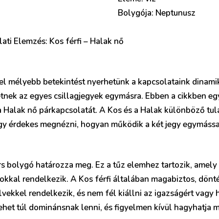
Bolygója: Neptunusz
ati Elemzés: Kos férfi – Halak nő
el mélyebb betekintést nyerhetünk a kapcsolataink dinamik
tnek az egyes csillagjegyek egymásra. Ebben a cikkben eg
s a Halak nő párkapcsolatát. A Kos és a Halak különböző tu
így érdekes megnézni, hogyan működik a két jegy egymássa
s bolygó határozza meg. Ez a tűz elemhez tartozik, amely 
kkal rendelkezik. A Kos férfi általában magabiztos, dönté
vekkel rendelkezik, és nem fél kiállni az igazságért vagy h
et túl dominánsnak lenni, és figyelmen kívül hagyhatja m