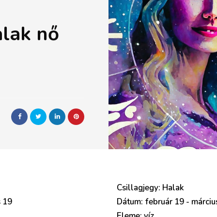
alak nő
Csillagjegy: Halak
s 19
Dátum: február 19 - márciu
Eleme: víz