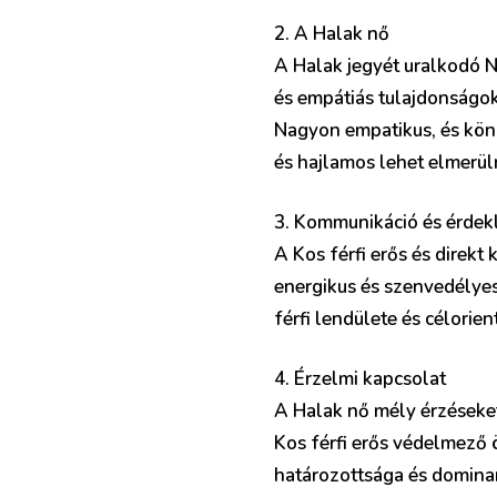
2. A Halak nő
A Halak jegyét uralkodó N
és empátiás tulajdonságok
Nagyon empatikus, és könn
és hajlamos lehet elmerüln
3. Kommunikáció és érdek
A Kos férfi erős és direkt
energikus és szenvedélyes
férfi lendülete és célorie
4. Érzelmi kapcsolat
A Halak nő mély érzéseket
Kos férfi erős védelmező ö
határozottsága és dominan