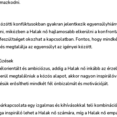
lmazkodni.
közötti konfliktusokban gyakran jelentkezik egyensúlyhián
ni, miközben a Halak nő hajlamosabb elkerülni a konfrontá
feszültséget okozhat a kapcsolatban. Fontos, hogy mindké
és megtalálja az egyensúlyt az igényei között.
tűzések
célorientált és ambiciózus, addig a Halak nő inkább az érzel
kerül megtalálniuk a közös alapot, akkor nagyon inspirál
ük erősítheti mindkét fél önbizalmát és motivációját.
párkapcsolata egy izgalmas és kihívásokkal teli kombináció 
a inspiráló lehet a Halak nő számára, míg a Halak nő empat