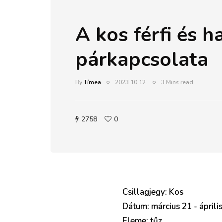
A kos férfi és h
párkapcsolata
By
Tímea
2023.10.12.
3 Mins read
2758
0
Csillagjegy: Kos
Dátum: március 21 - áprili
Eleme: tűz