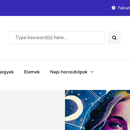
Felira
gjegyek
Elemek
Napi horoszkópok