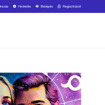
tkozás
Hirdetés
Belépés
Regisztráció