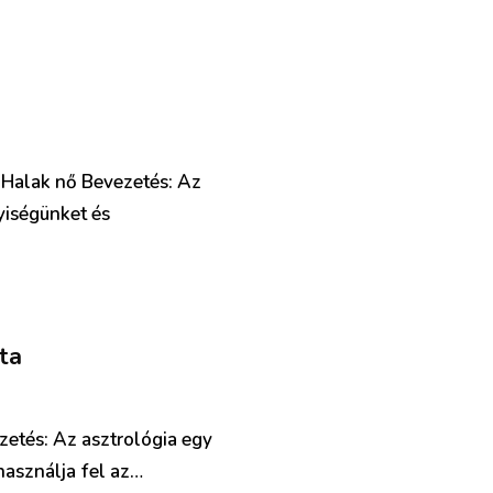
– Halak nő Bevezetés: Az
yiségünket és
ta
zetés: Az asztrológia egy
használja fel az…