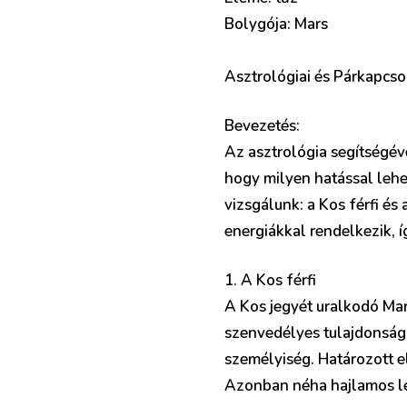
Bolygója: Mars
Asztrológiai és Párkapcsol
Bevezetés:
Az asztrológia segítségév
hogy milyen hatással lehe
vizsgálunk: a Kos férfi é
energiákkal rendelkezik, 
1. A Kos férfi
A Kos jegyét uralkodó Mar
szenvedélyes tulajdonságo
személyiség. Határozott el
Azonban néha hajlamos leh