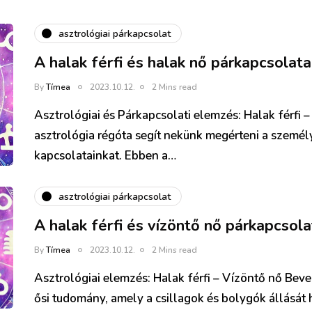
asztrológiai párkapcsolat
A halak férfi és halak nő párkapcsolata
By
Tímea
2023.10.12.
2 Mins read
Asztrológiai és Párkapcsolati elemzés: Halak férfi 
asztrológia régóta segít nekünk megérteni a személ
kapcsolatainkat. Ebben a…
asztrológiai párkapcsolat
A halak férfi és vízöntő nő párkapcsola
By
Tímea
2023.10.12.
2 Mins read
Asztrológiai elemzés: Halak férfi – Vízöntő nő Beve
ősi tudomány, amely a csillagok és bolygók állását 