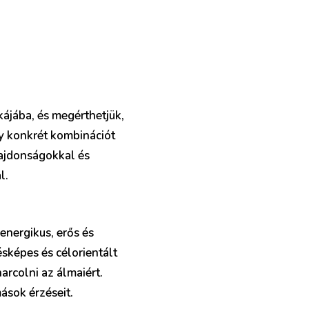
ájába, és megérthetjük,
y konkrét kombinációt
lajdonságokkal és
l.
energikus, erős és
sképes és célorientált
arcolni az álmaiért.
ások érzéseit.