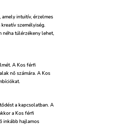
amely intuitív, érzelmes
 kreatív személyiség.
 néha túlérzékeny lehet,
lmét. A Kos férfi
Halak nő számára. A Kos
mbíciókat.
ötődést a kapcsolatban. A
kkor a Kos férfi
 ő inkább hajlamos