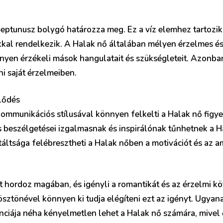
eptunusz bolygó határozza meg. Ez a víz elemhez tartozik, 
kal rendelkezik. A Halak nő általában mélyen érzelmes és
yen érzékeli mások hangulatait és szükségleteit. Azonban
i saját érzelmeiben.
lődés
 kommunikációs stílusával könnyen felkelti a Halak nő figye
 beszélgetései izgalmasnak és inspirálónak tűnhetnek a 
ntáltsága felébresztheti a Halak nőben a motivációt és az a
 hordoz magában, és igényli a romantikát és az érzelmi k
sztönével könnyen ki tudja elégíteni ezt az igényt. Ugyana
ciája néha kényelmetlen lehet a Halak nő számára, mivel