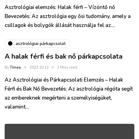
Asztrológiai elemzés: Halak férfi – Vízöntő nő
Bevezetés: Az asztrológia egy ősi tudomány, amely a
csillagok és bolygók állását használja fel az…
asztrológiai párkapcsolat
A halak férfi és bak nő párkapcsolata
By
Tímea
2023.10.12.
2 Mins read
Az Asztrológiai és Párkapcsolati Elemzés – Halak
Férfi és Bak Nő Bevezetés: Az asztrológia régóta segít
az embereknek megérteni a személyiségüket,
valamint…