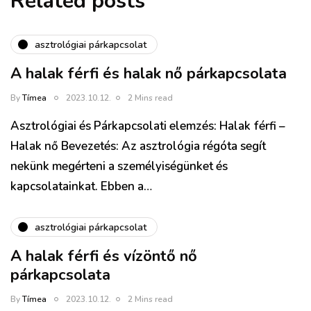
Related posts
asztrológiai párkapcsolat
A halak férfi és halak nő párkapcsolata
By
Tímea
2023.10.12.
2 Mins read
Asztrológiai és Párkapcsolati elemzés: Halak férfi –
Halak nő Bevezetés: Az asztrológia régóta segít
nekünk megérteni a személyiségünket és
kapcsolatainkat. Ebben a…
asztrológiai párkapcsolat
A halak férfi és vízöntő nő
párkapcsolata
By
Tímea
2023.10.12.
2 Mins read