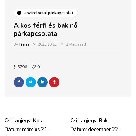
asztrológiai párkapcsolat
A kos férfi és bak nő
párkapcsolata
By
Tímea
2023.10.12.
2 Mins read
5796
0
Csillagjegy: Kos
Csillagjegy: Bak
Dátum: március 21 -
Dátum: december 22 -