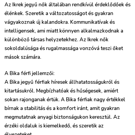
Az Ikrek jegyű nők általában rendkívül érdeklődőek és
élénkek. Szeretik a változatosságot és gyakran
vágyakoznak új kalandokra. Kommunikatívak és
intelligensek, ami miatt könnyen alkalmazkodnak a
különböző társas helyzetekhez. Az Ikrek nők
sokoldalúsága és rugalmassága vonzóvá teszi őket
mások számára.
A Bika férfi jellemzői:
A Bika jegyű férfiak híresek állhatatosságukról és
kitartásukról. Megbízhatóak és hűségesek, amiért
sokan rajonganak értük. A Bika férfiak nagy értékkel
bírnak a stabilitás és a komfort iránt, amit gyakran
megmutatnak anyagi biztonságukon keresztül. Az
érzéki oldaluk is kiemelkedő, és szeretik az
élvezeteket.