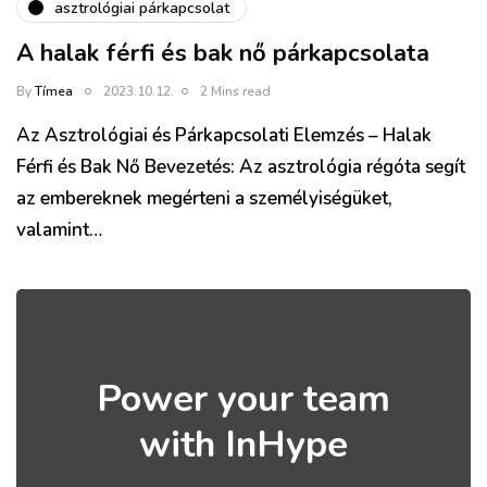
asztrológiai párkapcsolat
A halak férfi és bak nő párkapcsolata
By
Tímea
2023.10.12.
2 Mins read
Az Asztrológiai és Párkapcsolati Elemzés – Halak
Férfi és Bak Nő Bevezetés: Az asztrológia régóta segít
az embereknek megérteni a személyiségüket,
valamint…
Power your team
with InHype