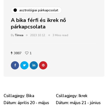
asztrológiai párkapcsolat
A bika férfi és ikrek nő
párkapcsolata
By
Tímea
2023.10.12.
3 Mins read
3887
1
Csillagjegy: Bika
Csillagjegy: Ikrek
Dátum: április 20 - május
Dátum: május 21 - június