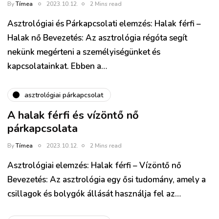
By
Tímea
2023.10.12.
2 Mins read
Asztrológiai és Párkapcsolati elemzés: Halak férfi –
Halak nő Bevezetés: Az asztrológia régóta segít
nekünk megérteni a személyiségünket és
kapcsolatainkat. Ebben a…
asztrológiai párkapcsolat
A halak férfi és vízöntő nő
párkapcsolata
By
Tímea
2023.10.12.
2 Mins read
Asztrológiai elemzés: Halak férfi – Vízöntő nő
Bevezetés: Az asztrológia egy ősi tudomány, amely a
csillagok és bolygók állását használja fel az…