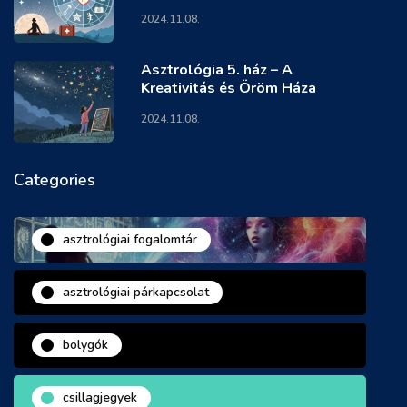
2024.11.08.
Asztrológia 5. ház – A
Kreativitás és Öröm Háza
2024.11.08.
Categories
asztrológiai fogalomtár
asztrológiai párkapcsolat
bolygók
csillagjegyek