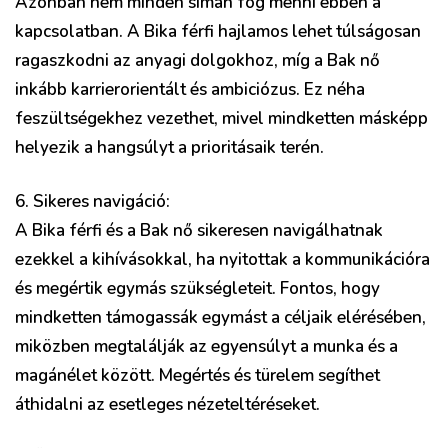
Azonban nem minden simán fog menni ebben a
kapcsolatban. A Bika férfi hajlamos lehet túlságosan
ragaszkodni az anyagi dolgokhoz, míg a Bak nő
inkább karrierorientált és ambiciózus. Ez néha
feszültségekhez vezethet, mivel mindketten másképp
helyezik a hangsúlyt a prioritásaik terén.
6. Sikeres navigáció:
A Bika férfi és a Bak nő sikeresen navigálhatnak
ezekkel a kihívásokkal, ha nyitottak a kommunikációra
és megértik egymás szükségleteit. Fontos, hogy
mindketten támogassák egymást a céljaik elérésében,
miközben megtalálják az egyensúlyt a munka és a
magánélet között. Megértés és türelem segíthet
áthidalni az esetleges nézeteltéréseket.