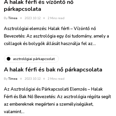
A halak férfi és vízöntő nő
párkapcsolata
By
Tímea
2023.10.12.
2 Mins read
Asztrológiai elemzés: Halak férfi – Vízöntő nő
Bevezetés: Az asztrológia egy ősi tudomány, amely a
csillagok és bolygók állását használja fel az…
asztrológiai párkapcsolat
A halak férfi és bak nő párkapcsolata
By
Tímea
2023.10.12.
2 Mins read
Az Asztrológiai és Párkapcsolati Elemzés – Halak
Férfi és Bak Nő Bevezetés: Az asztrológia régóta segít
az embereknek megérteni a személyiségüket,
valamint…