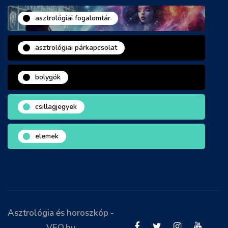
asztrológiai fogalomtár
asztrológiai párkapcsolat
bolygók
csillagjegyek
elemek
Asztrológia és horoszkóp -
VEO.hu