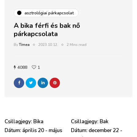
asztrológiai párkapcsolat
A bika férfi és bak nő
párkapcsolata
By
Tímea
2023.10.12.
2 Mins read
4088
1
Csillagjegy: Bika
Csillagjegy: Bak
Dátum: április 20 - május
Dátum: december 22 -