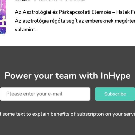
By
Tímea
2023.10.12.
2 Mins read
Az Asztrológiai és Párkapcsolati Elemzés – Halak F
Az asztrológia régóta segít az embereknek megérten
valamint…
Power your team with InHype
Subscribe
 some text to explain benefits of subscripton on your servi