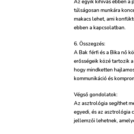
Az egyik kihívás ebben a 
túlságosan munkára koncen
makacs lehet, ami konfli
ebben a kapcsolatban.
6. Összegzés:
A Bak férfi és a Bika nő 
erősségeik közé tartozik a
hogy mindketten hajlamos
kommunikáció és komprom
Végső gondolatok:
Az asztrológia segíthet m
egyedi, és az asztrológia 
jellemzői lehetnek, amelye