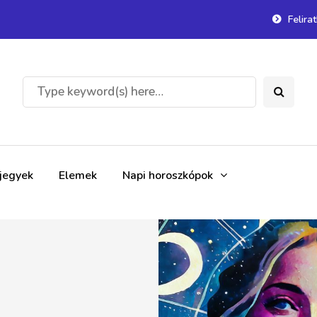
Felira
gjegyek
Elemek
Napi horoszkópok