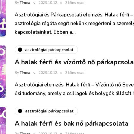
By
Tímea
2023.10.12.
2 Mins read
Asztrológiai és Párkapcsolati elemzés: Halak férfi 
asztrológia régóta segít nekünk megérteni a személ
kapcsolatainkat. Ebben a…
asztrológiai párkapcsolat
A halak férfi és vízöntő nő párkapcsola
By
Tímea
2023.10.12.
2 Mins read
Asztrológiai elemzés: Halak férfi – Vízöntő nő Beve
ősi tudomány, amely a csillagok és bolygók állását 
asztrológiai párkapcsolat
A halak férfi és bak nő párkapcsolata