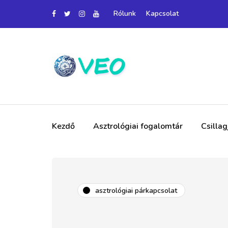
Rólunk
Kapcsolat
Kezdő
Asztrológiai fogalomtár
Csilla
asztrológiai párkapcsolat