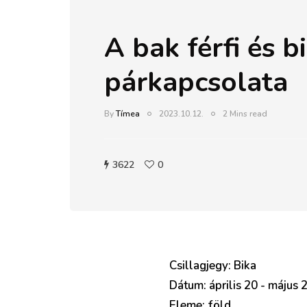
A bak férfi és b
párkapcsolata
By
Tímea
2023.10.12.
2 Mins read
3622
0
Csillagjegy: Bika
Dátum: április 20 - május 
Eleme: föld