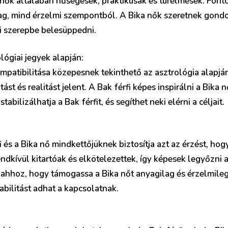
 nők általában hűségesek, praktikusak és türelmesek. Fonto
ag, mind érzelmi szempontból. A Bika nők szeretnek gond
i szerepbe belesüppedni.
ológiai jegyek alapján:
ompatibilitása közepesnek tekinthető az asztrológia alapjá
ást és realitást jelent. A Bak férfi képes inspirálni a Bika n
stabilizálhatja a Bak férfit, és segíthet neki elérni a céljait.
i és a Bika nő mindkettőjüknek biztosítja azt az érzést, h
dkívül kitartóak és elkötelezettek, így képesek legyőzni 
 ahhoz, hogy támogassa a Bika nőt anyagilag és érzelmileg
tabilitást adhat a kapcsolatnak.