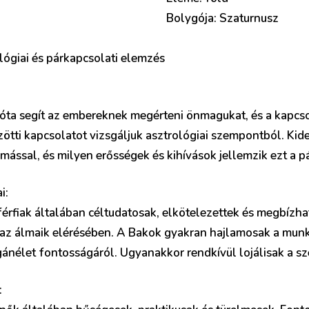
Bolygója: Szaturnusz
ológiai és párkapcsolati elemzés
óta segít az embereknek megérteni önmagukat, és a kapcso
özötti kapcsolatot vizsgáljuk asztrológiai szempontból. Kider
ással, és milyen erősségek és kihívások jellemzik ezt a pá
i:
férfiak általában céltudatosak, elkötelezettek és megbízh
 az álmaik elérésében. A Bakok gyakran hajlamosak a munk
nélet fontosságáról. Ugyanakkor rendkívül lojálisak a sz
: