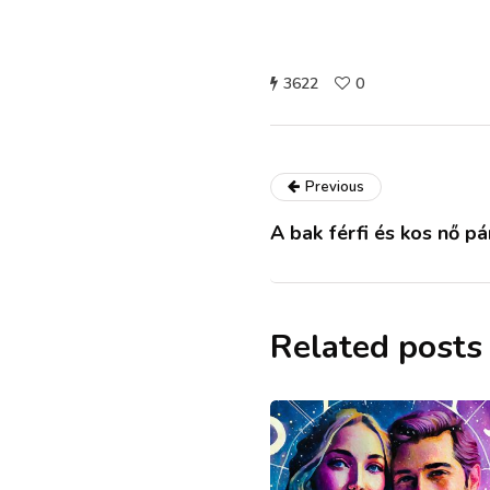
3622
0
Previous
A bak férfi és kos nő p
Related posts