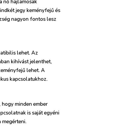
ka nő hajlamosak
indkét jegy keményfejű és
zség nagyon fontos lesz
tibilis lehet. Az
nban kihívást jelenthet,
keményfejű lehet. A
kus kapcsolatukhoz.
i, hogy minden ember
apcsolatnak is saját egyéni
n megérteni.