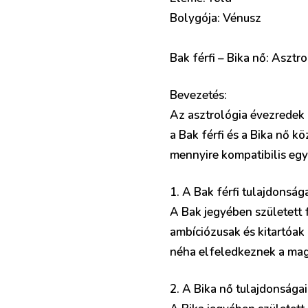
Bolygója: Vénusz
Bak férfi – Bika nő: Asztr
Bevezetés:
Az asztrológia évezredek 
a Bak férfi és a Bika nő k
mennyire kompatibilis egym
1. A Bak férfi tulajdonsága
A Bak jegyében született 
ambíciózusak és kitartóak
néha elfeledkeznek a magá
2. A Bika nő tulajdonságai