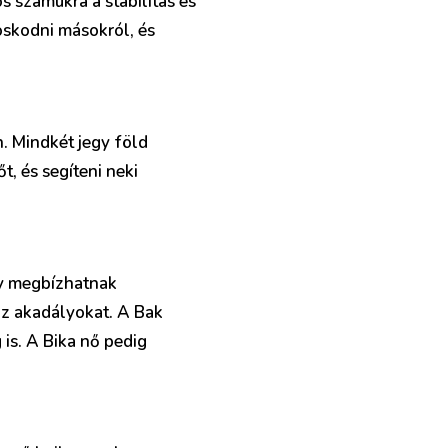
s számukra a stabilitás és
oskodni másokról, és
n. Mindkét jegy föld
őt, és segíteni neki
ogy megbízhatnak
az akadályokat. A Bak
 is. A Bika nő pedig