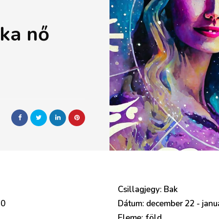
ika nő
Csillagjegy: Bak
20
Dátum: december 22 - janu
Eleme: föld