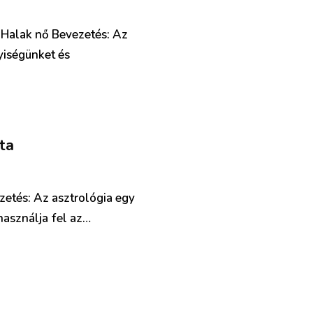
– Halak nő Bevezetés: Az
yiségünket és
ta
zetés: Az asztrológia egy
használja fel az…