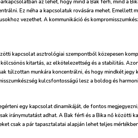
párkapcsolatban az lehet, hogy mind a Bak férfi, mind a Bi
trálni. Ez néha a kapcsolatuk rovására mehet. Emellett m
ktusokhoz vezethet. A kommunikáció és kompromisszumkés
közötti kapcsolat asztrológiai szempontból közepesen kompa
 kölcsönös kitartás, az elkötelezettség és a stabilitás. Azo
ak túlzottan munkára koncentrálni, és hogy mindkét jegy 
isszumkészség kulcsfontosságú lesz a boldog és harmoni
egérteni egy kapcsolat dinamikáját, de fontos megjegyezn
csak iránymutatást adhat. A Bak férfi és a Bika nő közötti k
ket csak a pár tapasztalatai alapján lehet teljes mértékbe