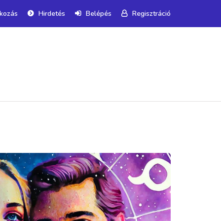
tkozás
Hirdetés
Belépés
Regisztráció