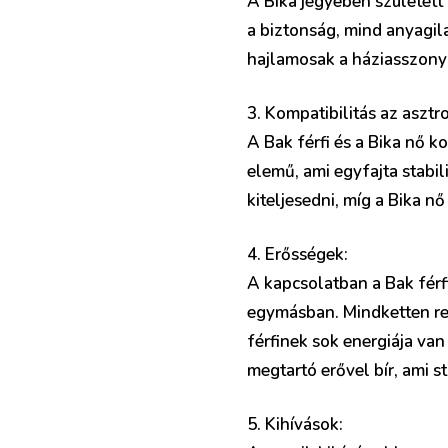
A Bika jegyében született
a biztonság, mind anyagil
hajlamosak a háziasszony
3. Kompatibilitás az asztr
A Bak férfi és a Bika nő k
elemű, ami egyfajta stabilit
kiteljesedni, míg a Bika nő 
4. Erősségek:
A kapcsolatban a Bak férf
egymásban. Mindketten ren
férfinek sok energiája van
megtartó erővel bír, ami s
5. Kihívások: