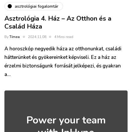
asztrológiai fogalomtár
Asztrológia 4. Ház – Az Otthon és a
Család Háza
By
Tímea
2024.11.08.
4 Mins read
A horoszkóp negyedik háza az otthonunkat, családi
hátterünket és gyökereinket képviseli. Ez a ház az
érzelmi biztonságunk forrását jelképezi, és gyakran
a…
Power your team