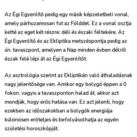
Az Égi Egyenlítő pedig egy másik képzeletbeli vonal,
amely párhuzamosan fut az Földdel. Ez a vonal osztja
ketté az eget két részre: déli és északi féltekére. Az
Égi Egyenlítő és az Ekliptika metszéspontja pedig az
ún. tavaszpont, amelyen a Nap minden évben délről
észak felé lépi át az Égi Egyenlítőt.
Az asztrológia szerint az Ekliptikán való áthaladásnak
nagy jelentősége van. Amikor egy bolygó éppen a 0
fokon, vagyis a tavaszponton halad át, akkor azt
mondják, hogy erős hatása van. Ez azt jelenti, hogy
ezekben az időszakokban a bolygók energiája
különösen erőteljes és befolyásolhatja az egyén
születési horoszkópját.