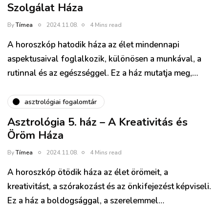
Szolgálat Háza
By
Tímea
2024.11.08.
4 Mins read
A horoszkóp hatodik háza az élet mindennapi
aspektusaival foglalkozik, különösen a munkával, a
rutinnal és az egészséggel. Ez a ház mutatja meg,…
asztrológiai fogalomtár
Asztrológia 5. ház – A Kreativitás és
Öröm Háza
By
Tímea
2024.11.08.
4 Mins read
A horoszkóp ötödik háza az élet örömeit, a
kreativitást, a szórakozást és az önkifejezést képviseli.
Ez a ház a boldogsággal, a szerelemmel…