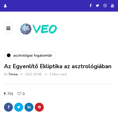
asztrológiai fogalomtár
Az Egyenlítő Ekliptika az asztrológiában
By
Tímea
2023.10.08.
2 Mins read
701
0