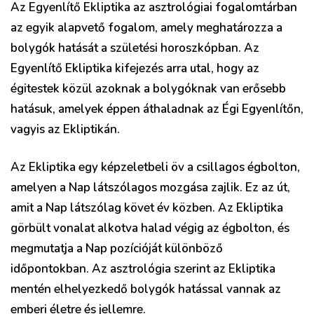
Az Egyenlítő Ekliptika az asztrológiai fogalomtárban
az egyik alapvető fogalom, amely meghatározza a
bolygók hatását a születési horoszkópban. Az
Egyenlítő Ekliptika kifejezés arra utal, hogy az
égitestek közül azoknak a bolygóknak van erősebb
hatásuk, amelyek éppen áthaladnak az Égi Egyenlítőn,
vagyis az Ekliptikán.
Az Ekliptika egy képzeletbeli öv a csillagos égbolton,
amelyen a Nap látszólagos mozgása zajlik. Ez az út,
amit a Nap látszólag követ év közben. Az Ekliptika
görbült vonalat alkotva halad végig az égbolton, és
megmutatja a Nap pozícióját különböző
időpontokban. Az asztrológia szerint az Ekliptika
mentén elhelyezkedő bolygók hatással vannak az
emberi életre és jellemre.