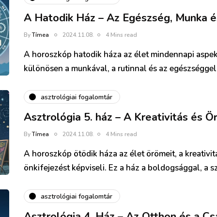
A Hatodik Ház – Az Egészség, Munka é
By
Tímea
2024.11.08.
4 Mins read
A horoszkóp hatodik háza az élet mindennapi aspek
különösen a munkával, a rutinnal és az egészséggel
asztrológiai fogalomtár
Asztrológia 5. ház – A Kreativitás és 
By
Tímea
2024.11.08.
4 Mins read
A horoszkóp ötödik háza az élet örömeit, a kreativit
önkifejezést képviseli. Ez a ház a boldogsággal, a
asztrológiai fogalomtár
Asztrológia 4. Ház – Az Otthon és a C