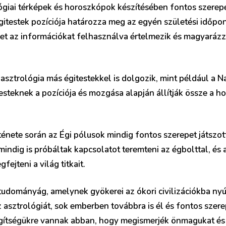
ógiai térképek és horoszkópok készítésében fontos szerepe
gitestek pozíciója határozza meg az egyén születési időpon
et az információkat felhasználva értelmezik és magyarázz
asztrológia más égitestekkel is dolgozik, mint például a N
testeknek a pozíciója és mozgása alapján állítják össze a 
ténete során az Égi pólusok mindig fontos szerepet játszo
indig is próbáltak kapcsolatot teremteni az égbolttal, és 
ejteni a világ titkait.
tudományág, amelynek gyökerei az ókori civilizációkba nyú
asztrológiát, sok emberben továbbra is él és fontos szerep
egítségükre vannak abban, hogy megismerjék önmagukat és