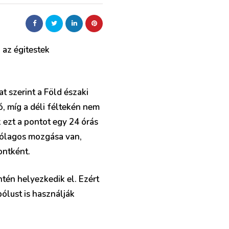
 az égitestek
t szerint a Föld északi
, míg a déli féltekén nem
 ezt a pontot egy 24 órás
szólagos mozgása van,
ontként.
ntén helyezkedik el. Ezért
pólust is használják