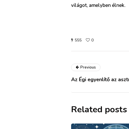
világot, amelyben élnek.
555
0
Previous
Az Égi egyenlítő az asz
Related posts