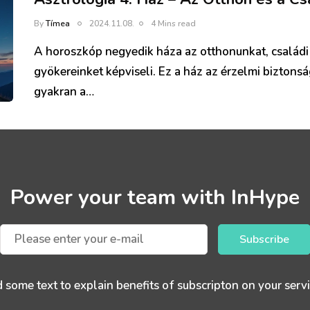
By
Tímea
2024.11.08.
4 Mins read
A horoszkóp negyedik háza az otthonunkat, családi
gyökereinket képviseli. Ez a ház az érzelmi biztonsá
gyakran a…
Power your team with InHype
Subscribe
 some text to explain benefits of subscripton on your servi