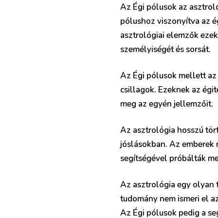
Az Égi pólusok az asztrol
pólushoz viszonyítva az é
asztrológiai elemzők ezek
személyiségét és sorsát.
Az Égi pólusok mellett az 
csillagok. Ezeknek az égi
meg az egyén jellemzőit.
Az asztrológia hosszú tör
jóslásokban. Az emberek m
segítségével próbálták megf
Az asztrológia egy olyan 
tudomány nem ismeri el az 
Az Égi pólusok pedig a s