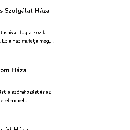
s Szolgálat Háza
tusaival foglalkozik,
. Ez a ház mutatja meg,…
Öröm Háza
ást, a szórakozást és az
 szerelemmel…
salád Háza