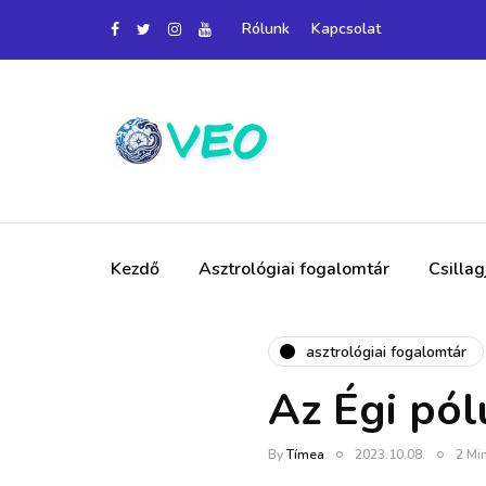
Rólunk
Kapcsolat
Kezdő
Asztrológiai fogalomtár
Csilla
asztrológiai fogalomtár
Az Égi pól
By
Tímea
2023.10.08.
2 Mi