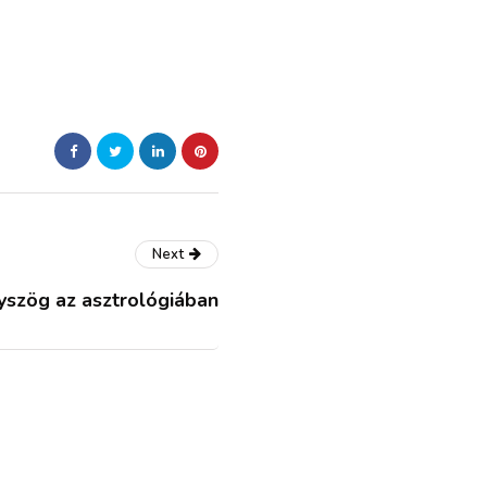
Next
yszög az asztrológiában