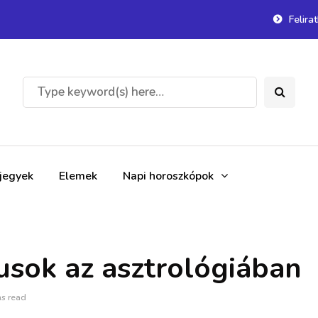
Felira
gjegyek
Elemek
Napi horoszkópok
usok az asztrológiában
ns read