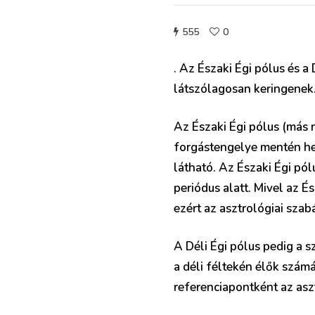
555
0
. Az Északi Égi pólus és a
látszólagosan keringenek
Az Északi Égi pólus (más n
forgástengelye mentén hel
látható. Az Északi Égi pól
periódus alatt. Mivel az 
ezért az asztrológiai sza
A Déli Égi pólus pedig a s
a déli féltekén élők számá
referenciapontként az asz