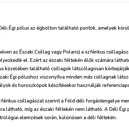
 Déli Égi pólus az égbolton található pontok, amelyek körül
.
éven az Északi Csillag vagy Polaris) a szférikus csillagásza
yezkedik el. Ezért az északi féltekén élők számára látható
us közelében található csillagok látszólagosan körbejárják
Északi Égi pólushoz viszonyítva minden más csillagnak lát
bályok és horoszkópok készítésekor használják referenciap
zférikus csillagászat szerint a Föld déli forgástengelye me
ra látható, míg az északi féltekén nem látható. A Déli Égi 
trológiai elemzések során, különösen a déli féltekén.