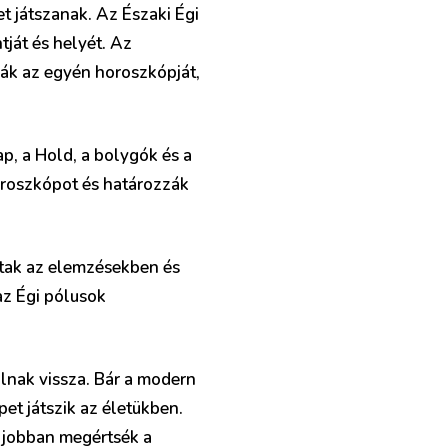
t játszanak. Az Északi Égi
tját és helyét. Az
ák az egyén horoszkópját,
ap, a Hold, a bolygók és a
horoszkópot és határozzák
ttak az elemzésekben és
az Égi pólusok
lnak vissza. Bár a modern
et játszik az életükben.
 jobban megértsék a