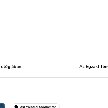
trológiában
Az Egzakt fén
asztrológiai fogalomtár