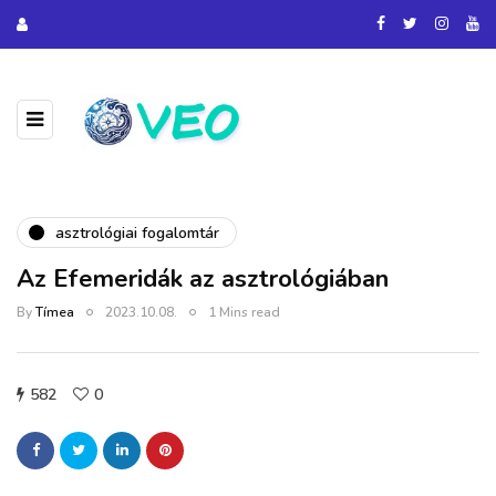
asztrológiai fogalomtár
Az Efemeridák az asztrológiában
By
Tímea
2023.10.08.
1 Mins read
582
0