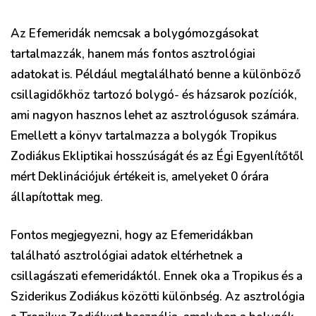
Az Efemeridák nemcsak a bolygómozgásokat
tartalmazzák, hanem más fontos asztrológiai
adatokat is. Például megtalálható benne a különböző
csillagidőkhöz tartozó bolygó- és házsarok pozíciók,
ami nagyon hasznos lehet az asztrológusok számára.
Emellett a könyv tartalmazza a bolygók Tropikus
Zodiákus Ekliptikai hosszúságát és az Égi Egyenlítőtől
mért Deklinációjuk értékeit is, amelyeket 0 órára
állapítottak meg.
Fontos megjegyezni, hogy az Efemeridákban
található asztrológiai adatok eltérhetnek a
csillagászati efemeridáktól. Ennek oka a Tropikus és a
Sziderikus Zodiákus közötti különbség. Az asztrológia