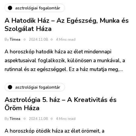
asztrológiai fogalomtár
A Hatodik Ház – Az Egészség, Munka és
Szolgálat Háza
By
Tímea
2024.11.08.
4 Mins read
A horoszkóp hatodik háza az élet mindennapi
aspektusaival foglalkozik, különösen a munkával, a
rutinnal és az egészséggel. Ez a ház mutatja meg,…
asztrológiai fogalomtár
Asztrológia 5. ház – A Kreativitás és
Öröm Háza
By
Tímea
2024.11.08.
4 Mins read
A horoszkóp ötödik háza az élet örömeit, a