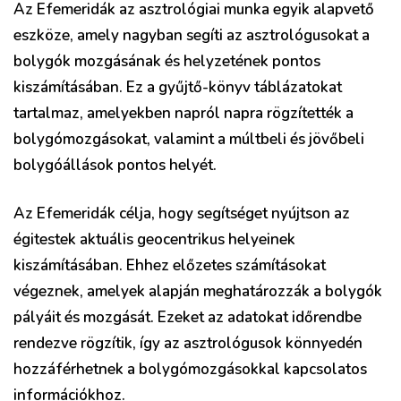
Az Efemeridák az asztrológiai munka egyik alapvető
eszköze, amely nagyban segíti az asztrológusokat a
bolygók mozgásának és helyzetének pontos
kiszámításában. Ez a gyűjtő-könyv táblázatokat
tartalmaz, amelyekben napról napra rögzítették a
bolygómozgásokat, valamint a múltbeli és jövőbeli
bolygóállások pontos helyét.
Az Efemeridák célja, hogy segítséget nyújtson az
égitestek aktuális geocentrikus helyeinek
kiszámításában. Ehhez előzetes számításokat
végeznek, amelyek alapján meghatározzák a bolygók
pályáit és mozgását. Ezeket az adatokat időrendbe
rendezve rögzítik, így az asztrológusok könnyedén
hozzáférhetnek a bolygómozgásokkal kapcsolatos
információkhoz.