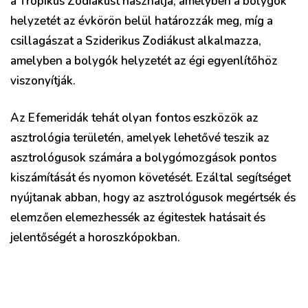
a Tropikus Zodiákust használja, amelyben a bolygók
helyzetét az évkörön belül határozzák meg, míg a
csillagászat a Sziderikus Zodiákust alkalmazza,
amelyben a bolygók helyzetét az égi egyenlítőhöz
viszonyítják.
Az Efemeridák tehát olyan fontos eszközök az
asztrológia területén, amelyek lehetővé teszik az
asztrológusok számára a bolygómozgások pontos
kiszámítását és nyomon követését. Ezáltal segítséget
nyújtanak abban, hogy az asztrológusok megértsék és
elemzően elemezhessék az égitestek hatásait és
jelentőségét a horoszkópokban.