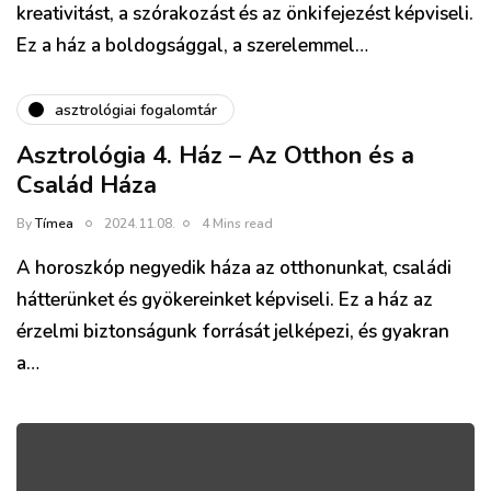
kreativitást, a szórakozást és az önkifejezést képviseli.
Ez a ház a boldogsággal, a szerelemmel…
asztrológiai fogalomtár
Asztrológia 4. Ház – Az Otthon és a
Család Háza
By
Tímea
2024.11.08.
4 Mins read
A horoszkóp negyedik háza az otthonunkat, családi
hátterünket és gyökereinket képviseli. Ez a ház az
érzelmi biztonságunk forrását jelképezi, és gyakran
a…