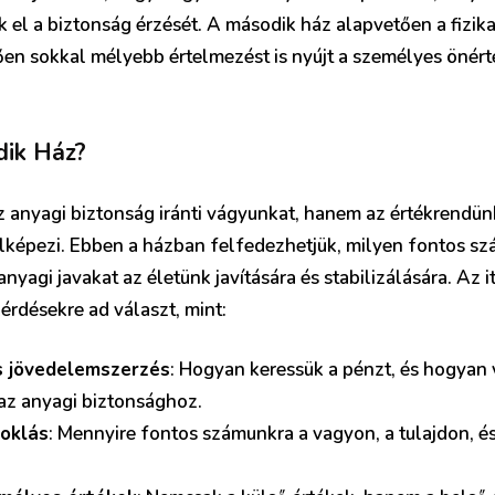
 el a biztonság érzését. A második ház alapvetően a fizika
ően sokkal mélyebb értelmezést is nyújt a személyes önér
dik Ház?
anyagi biztonság iránti vágyunkat, hanem az értékrendünk
elképezi. Ebben a házban felfedezhetjük, milyen fontos szá
nyagi javakat az életünk javítására és stabilizálására. Az i
érdésekre ad választ, mint:
s jövedelemszerzés
: Hogyan keressük a pénzt, és hogyan
z anyagi biztonsághoz.
toklás
: Mennyire fontos számunkra a vagyon, a tulajdon, é