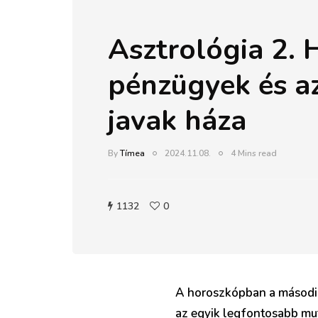
Asztrológia 2. 
pénzügyek és a
javak háza
By
Tímea
2024.11.08.
4 Mins read
1132
0
A horoszkópban a második 
az egyik legfontosabb mu