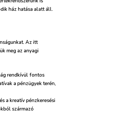
értékrendszerünk is
ik ház hatása alatt áll.
nságunkat. Az itt
ljük meg az anyagi
ság rendkívül fontos
atívak a pénzügyek terén,
és a kreatív pénzkeresési
sokból származó