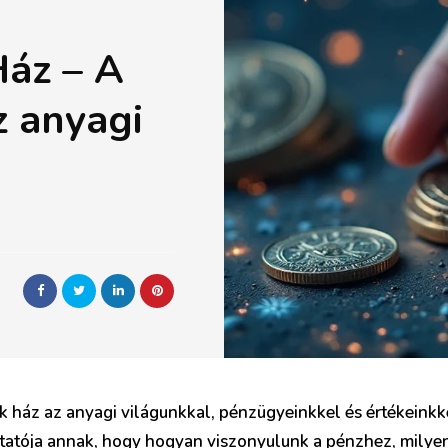
Ház – A
z anyagi
ház az anyagi világunkkal, pénzügyeinkkel és értékeinkke
tatója annak, hogy hogyan viszonyulunk a pénzhez, milyen