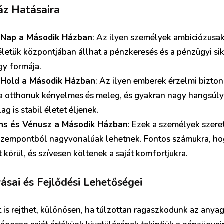
áz Hatásaira
 Nap a Második Házban
: Az ilyen személyek ambiciózusak
életük központjában állhat a pénzkeresés és a pénzügyi si
gy formája.
 Hold a Második Házban
: Az ilyen emberek érzelmi bizto
ha otthonuk kényelmes és meleg, és gyakran nagy hangsúlyt
ag is stabil életet éljenek.
ns és Vénusz a Második Házban
: Ezek a személyek szeret
 szempontból nagyvonalúak lehetnek. Fontos számukra, hog
 körül, és szívesen költenek a saját komfortjukra.
ásai és Fejlődési Lehetőségei
is rejthet, különösen, ha túlzottan ragaszkodunk az anyagi