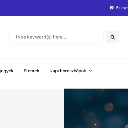
Felira
gjegyek
Elemek
Napi horoszkópok