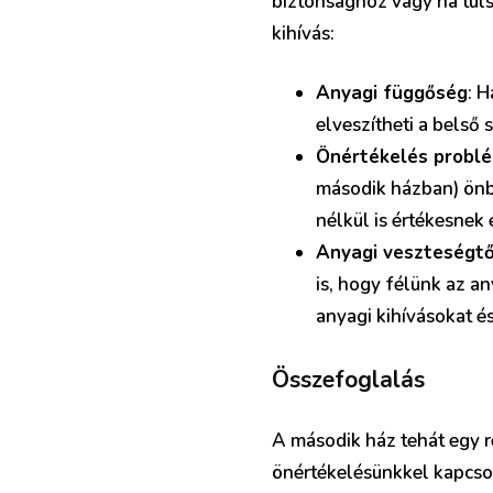
biztonsághoz vagy ha túls
kihívás:
Anyagi függőség
: 
elveszítheti a belső
Önértékelés probl
második házban) önbi
nélkül is értékesnek
Anyagi veszteségtő
is, hogy félünk az a
anyagi kihívásokat és
Összefoglalás
A második ház tehát egy re
önértékelésünkkel kapcsol