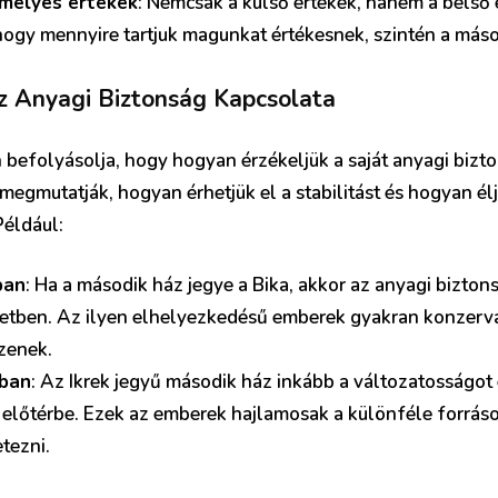
mélyes értékek
: Nemcsak a külső értékek, hanem a belső 
 hogy mennyire tartjuk magunkat értékesnek, szintén a másod
z Anyagi Biztonság Kapcsolata
 befolyásolja, hogy hogyan érzékeljük a saját anyagi bizto
 megmutatják, hogyan érhetjük el a stabilitást és hogyan é
Például:
ban
: Ha a második ház jegye a Bika, akkor az anyagi bizton
életben. Az ilyen elhelyezkedésű emberek gyakran konzerv
szenek.
zban
: Az Ikrek jegyű második ház inkább a változatosságot 
 előtérbe. Ezek az emberek hajlamosak a különféle forrá
tezni.