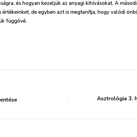
nságra, és hogyan kezeljük az anyagi kihívásokat. A másod
és értékeinket, de egyben azt is megtanítja, hogy valódi ön
ük függővé.
Asztrológia 3.
lentése