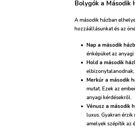
Bolygók a Második 
A második házban elhelye
hozzáállásunkat és az öné
Nap a második ház
énképüket az anyagi s
Hold a második há
elbizonytalanodnak, 
Merkúr a második 
mutat. Ezek az ember
anyagi kérdésekről.
Vénusz a második 
luxus. Gyakran érzik
amelyek szépítik az é