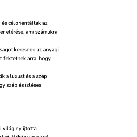
 és célorientáltak az
ker elérése, ami számukra
nságot keresnek az anyagi
 fektetnek arra, hogy
ik a luxust és a szép
y szép és ízléses
 világ nyújtotta