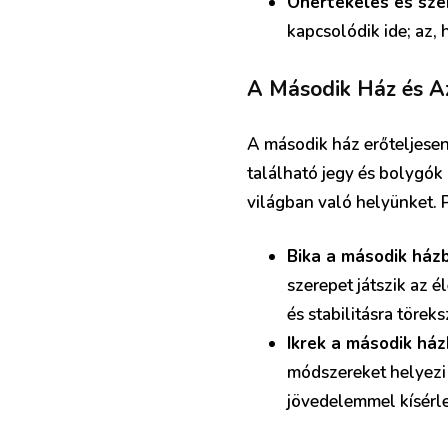
Önértékelés és sze
kapcsolódik ide; az,
A Második Ház és A
A második ház erőteljesen
található jegy és bolygók
világban való helyünket. 
Bika a második ház
szerepet játszik az 
és stabilitásra törek
Ikrek a második há
módszereket helyezi
jövedelemmel kísérle