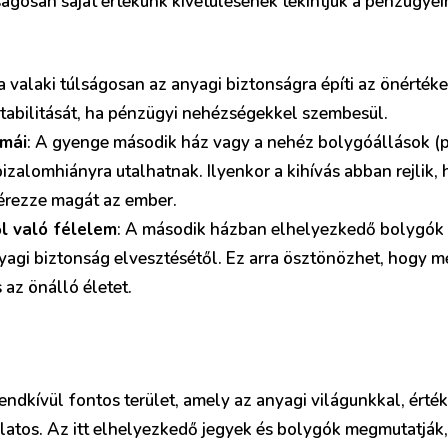
ágosan saját értékünk kivetülésének tekintjük a pénzügyei
Ha valaki túlságosan az anyagi biztonságra építi az önérték
 stabilitását, ha pénzügyi nehézségekkel szembesül.
émái
: A gyenge második ház vagy a nehéz bolygóállások (
zalomhiányra utalhatnak. Ilyenkor a kihívás abban rejlik, 
 érezze magát az ember.
l való félelem
: A második házban elhelyezkedő bolygók 
nyagi biztonság elvesztésétől. Ez arra ösztönözhet, hogy m
 az önálló életet.
ndkívül fontos terület, amely az anyagi világunkkal, érték
atos. Az itt elhelyezkedő jegyek és bolygók megmutatják,