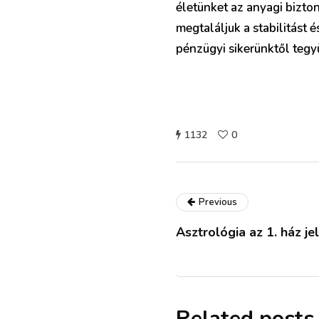
életünket az anyagi bizto
megtaláljuk a stabilitást 
pénzügyi sikerünktől tegy
1132
0
Previous
Asztrológia az 1. ház je
Related posts