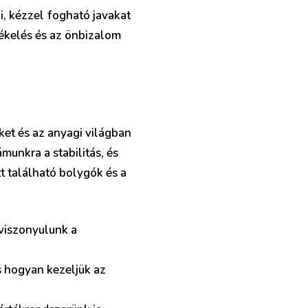
i, kézzel fogható javakat
tékelés és az önbizalom
et és az anyagi világban
munkra a stabilitás, és
tt található bolygók és a
 viszonyulunk a
s hogyan kezeljük az