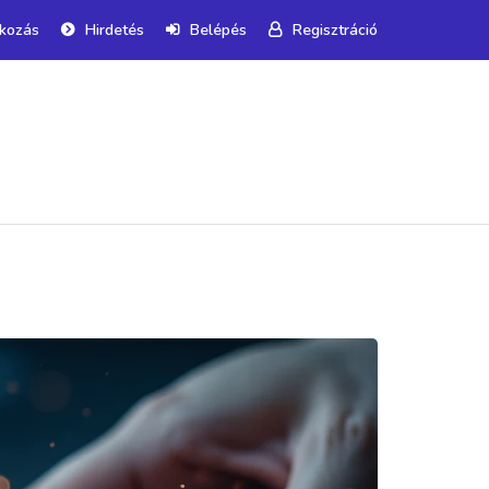
tkozás
Hirdetés
Belépés
Regisztráció