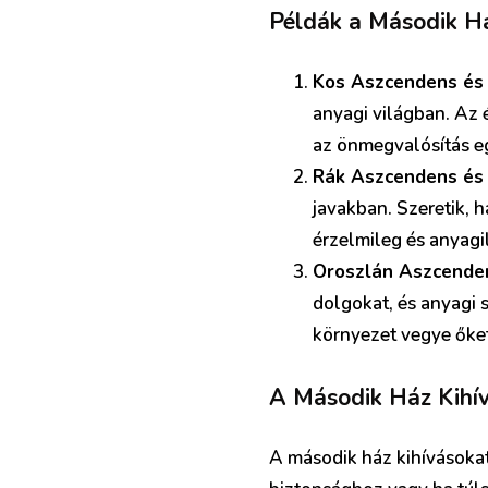
Példák a Második H
Kos Aszcendens és
anyagi világban. Az 
az önmegvalósítás e
Rák Aszcendens és
javakban. Szeretik, 
érzelmileg és anyagil
Oroszlán Aszcende
dolgokat, és anyagi
környezet vegye őket
A Második Ház Kihív
A második ház kihívásokat 