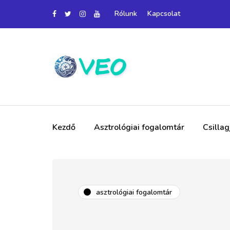
Rólunk
Kapcsolat
Kezdő
Asztrológiai fogalomtár
Csilla
asztrológiai fogalomtár