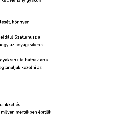
nket. Néhány gyakori
elését, könnyen
például Szaturnusz a
hogy az anyagi sikerek
gyakran utalhatnak arra
egtanuljuk kezelni az
einkkel és
 milyen mértékben építjük