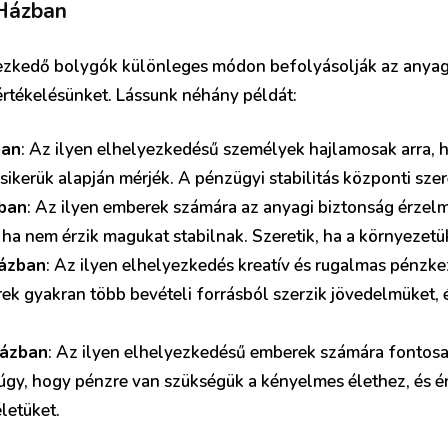
Házban
zkedő bolygók különleges módon befolyásolják az anyagi 
rtékelésünket. Lássunk néhány példát:
ban
: Az ilyen elhelyezkedésű személyek hajlamosak arra, ho
ikerük alapján mérjék. A pénzügyi stabilitás központi szer
zban
: Az ilyen emberek számára az anyagi biztonság érzelm
ha nem érzik magukat stabilnak. Szeretik, ha a környezet
házban
: Az ilyen elhelyezkedés kreatív és rugalmas pénzk
ek gyakran több bevételi forrásból szerzik jövedelmüket,
házban
: Az ilyen elhelyezkedésű emberek számára fontosa
 úgy, hogy pénzre van szükségük a kényelmes élethez, és ér
letüket.