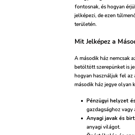
fontosnak, és hogyan érjük
jelképezi, de ezen túlmen
területén.
Mit Jelképez a Máso
A második ház nemcsak az 
betöltött szerepünket is j
hogyan használjuk fel az a
második ház jegye olyan k
Pénzügyi helyzet é
gazdagsághoz vagy a
Anyagi javak és bir
anyagi világot.