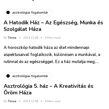
asztrológiai fogalomtár
A Hatodik Ház – Az Egészség, Munka és
Szolgálat Háza
By
Tímea
2024.11.08.
4 Mins read
A horoszkóp hatodik háza az élet mindennapi
aspektusaival foglalkozik, különösen a munkával, a
rutinnal és az egészséggel. Ez a ház mutatja meg,…
asztrológiai fogalomtár
Asztrológia 5. ház – A Kreativitás és
Öröm Háza
By
Tímea
2024.11.08.
4 Mins read