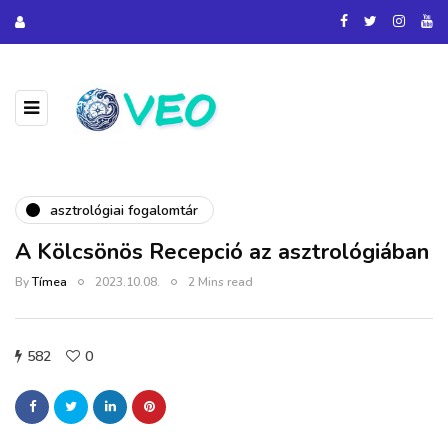
asztrológiai fogalomtár
A Kölcsönös Recepció az asztrológiában
By
Tímea
2023.10.08.
2 Mins read
582
0