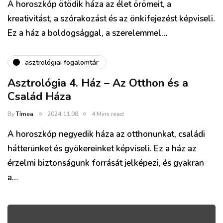
A horoszkóp ötödik háza az élet örömeit, a
kreativitást, a szórakozást és az önkifejezést képviseli.
Ez a ház a boldogsággal, a szerelemmel…
asztrológiai fogalomtár
Asztrológia 4. Ház – Az Otthon és a
Család Háza
By
Tímea
2024.11.08.
4 Mins read
A horoszkóp negyedik háza az otthonunkat, családi
hátterünket és gyökereinket képviseli. Ez a ház az
érzelmi biztonságunk forrását jelképezi, és gyakran
a…