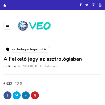
asztrológiai fogalomtár
A Felkelő jegy az asztrológiában
By
Tímea
2023.10.08.
3 Mins read
623
0