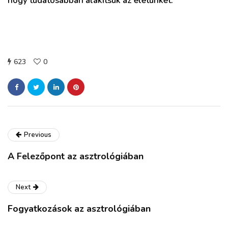
hogy tudatosabban alakítsuk az életünket.
623
0
Previous
A Felezőpont az asztrológiában
Next
Fogyatkozások az asztrológiában