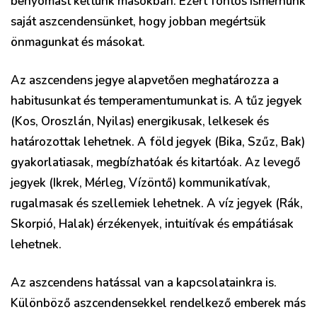
benyomást keltünk másokban. Ezért fontos ismernünk
saját aszcendensünket, hogy jobban megértsük
önmagunkat és másokat.
Az aszcendens jegye alapvetően meghatározza a
habitusunkat és temperamentumunkat is. A tűz jegyek
(Kos, Oroszlán, Nyilas) energikusak, lelkesek és
határozottak lehetnek. A föld jegyek (Bika, Szűz, Bak)
gyakorlatiasak, megbízhatóak és kitartóak. Az levegő
jegyek (Ikrek, Mérleg, Vízöntő) kommunikatívak,
rugalmasak és szellemiek lehetnek. A víz jegyek (Rák,
Skorpió, Halak) érzékenyek, intuitívak és empátiásak
lehetnek.
Az aszcendens hatással van a kapcsolatainkra is.
Különböző aszcendensekkel rendelkező emberek más