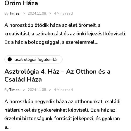
Öröm Háza
By
Tímea
2024.11.08.
4 Mins read
A horoszkóp ötödik háza az élet örömeit, a
kreativitást, a szórakozást és az önkifejezést képviseli.
Ez a ház a boldogsággal, a szerelemmel…
asztrológiai fogalomtár
Asztrológia 4. Ház – Az Otthon és a
Család Háza
By
Tímea
2024.11.08.
4 Mins read
A horoszkóp negyedik háza az otthonunkat, családi
hátterünket és gyökereinket képviseli. Ez a ház az
érzelmi biztonságunk forrását jelképezi, és gyakran
a…