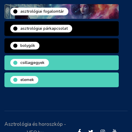
asztrológiai fogalomtár
asztrológiai párkapcsolat
bolygók
csillagjegyek
elemek
Asztrológia és horoszkóp -