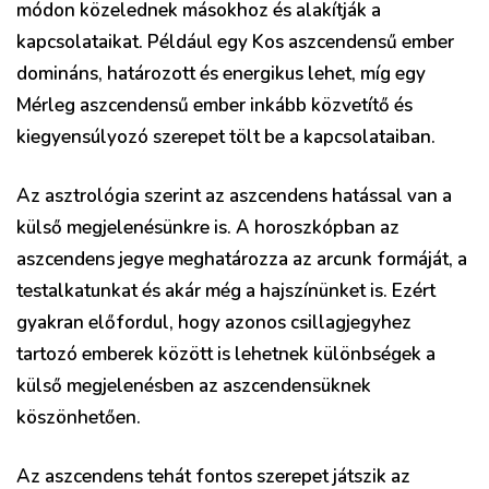
módon közelednek másokhoz és alakítják a
kapcsolataikat. Például egy Kos aszcendensű ember
domináns, határozott és energikus lehet, míg egy
Mérleg aszcendensű ember inkább közvetítő és
kiegyensúlyozó szerepet tölt be a kapcsolataiban.
Az asztrológia szerint az aszcendens hatással van a
külső megjelenésünkre is. A horoszkópban az
aszcendens jegye meghatározza az arcunk formáját, a
testalkatunkat és akár még a hajszínünket is. Ezért
gyakran előfordul, hogy azonos csillagjegyhez
tartozó emberek között is lehetnek különbségek a
külső megjelenésben az aszcendensüknek
köszönhetően.
Az aszcendens tehát fontos szerepet játszik az